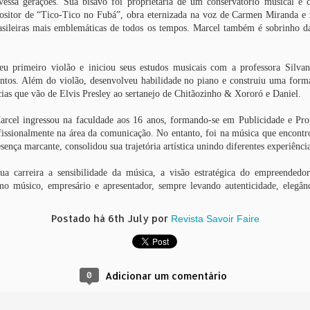
ravessa gerações. Sua bisavó foi proprietária de um conservatório musical e
asil do Guia
sitor de “Tico-Tico no Fubá”, obra eternizada na voz de Carmen Miranda e
ichelin
sileiras mais emblemáticas de todos os tempos. Marcel também é sobrinho d
ença nas
XVII Encontro
Isabel Oliveira
Claude Troisg
ivas causa
Brasileiro de
consolida posição
lança menu
 de libido e
Palácios,
de destaque no
degustação 
u primeiro violão e iniciou seus estudos musicais com a professora Silvana
ug 26th
Aug 26th
Aug 26th
Aug 26th
iminui a
Museus-Casas e
design de joias
Chez Claude,
antos. Além do violão, desenvolveu habilidade no piano e construiu uma form
ncia sexual
Casas Históricas
brasileiro em
São Paulo
1
cias que vão de Elvis Presley ao sertanejo de Chitãozinho & Xororó e Daniel.
será realizado na
Mônaco
Casa Museu Ema
arcel ingressou na faculdade aos 16 anos, formando-se em Publicidade e Pro
Klabin
fissionalmente na área da comunicação. No entanto, foi na música que encontr
manda no
2ª Bienal do Livro
Praga de Luxo:
CESAR ROM
Woca
de Taboão da
Um itinerário
É
ença marcante, consolidou sua trajetória artística unindo diferentes experiência
Serra celebra
exclusivo de 48
HOMENAGEA
Aug 1st
Aug 1st
Jul 24th
Jul 24th
diversidade,
horas para viver
COM A
a carreira a sensibilidade da música, a visão estratégica do empreendedo
inclusão e
experiências
MEDALHA D
o músico, empresário e apresentador, sempre levando autenticidade, elegânc
sustentabilidade
inesquecíveis na
CONSTITUIÇ
capital tcheca
Postado há
6th July
por
Revista Savoir Faire
ronomia de
Lindt amplia
Parque Nacional
O que a Frau
rigem é
distribuição do
da Chapada dos
no INSS no
ebrada em
Dubai Style
Veadeiros reabre
ensina
ul 15th
Jul 14th
Jul 14th
Jun 30th
periência
Chocolate no
temporada de
lusiva no
Brasil
travessias
1
0
Adicionar um comentário
ort Matiz
tá Eventos &
Spa