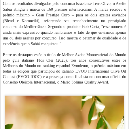
Com os resultados divulgados pelo concurso israelense TerraOlivo, o Azeite
Sabiá atingiu a marca de 160 prêmios internacionais. A marca recebeu o
prêmio máximo – Gran Prestige Ouro – para os dois azeites enviados
(Blend e Koroneiki), reforçando seu reconhecimento no prestigiado
concurso do Mediterrâneo. Segundo o produtor Bob Costa, “esse número é
ainda mais expressivo quando lembramos o fato de que enviamos apenas
um ou dois azeites por concurso. Isso mostra o patamar de qualidade e de
excelência que o Sabiá conquistou.”
Entre os destaques estão o título de Melhor Azeite Monovarietal do Mundo
pelo guia italiano Flos Olei (2025), três anos consecutivos entre os
Melhores do Mundo no ranking espanhol Evooleum, o prêmio máximo em
todas as edições que participou do italiano EVOO International Olive Oil
Contest (EVOO IOOC) e a presença como finalista no concurso oficial do
Conselho Oleícola Internacional, o Mario Solinas Quality Award.