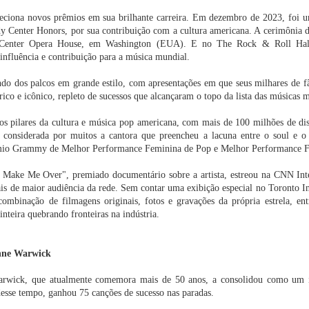
asil do Guia
eciona novos prêmios em sua brilhante carreira. Em dezembro de 2023, foi u
ichelin
y Center Honors, por sua contribuição com a cultura americana. A cerimônia d
ença nas
XVII Encontro
Isabel Oliveira
Claude Troisg
 Center Opera House, em Washington (EUA). E no The Rock & Roll Hal
ivas causa
Brasileiro de
consolida posição
lança menu
nfluência e contribuição para a música mundial.
 de libido e
Palácios,
de destaque no
degustação 
ug 26th
Aug 26th
Aug 26th
Aug 26th
iminui a
Museus-Casas e
design de joias
Chez Claude,
ndo dos palcos em grande estilo, com apresentações em que seus milhares de f
ncia sexual
Casas Históricas
brasileiro em
São Paulo
1
rico e icônico, repleto de sucessos que alcançaram o topo da lista das músicas
será realizado na
Mônaco
Casa Museu Ema
Klabin
s pilares da cultura e música pop americana, com mais de 100 milhões de d
manda no
2ª Bienal do Livro
Praga de Luxo:
CESAR ROM
 considerada por muitos a cantora que preencheu a lacuna entre o soul e o 
Woca
de Taboão da
Um itinerário
É
êmio Grammy de Melhor Performance Feminina de Pop e Melhor Performance 
Serra celebra
exclusivo de 48
HOMENAGEA
Aug 1st
Aug 1st
Jul 24th
Jul 24th
diversidade,
horas para viver
COM A
Make Me Over", premiado documentário sobre a artista, estreou na CNN Inte
inclusão e
experiências
MEDALHA D
ais de maior audiência da rede. Sem contar uma exibição especial no Toronto In
sustentabilidade
inesquecíveis na
CONSTITUIÇ
capital tcheca
mbinação de filmagens originais, fotos e gravações da própria estrela, entre
nteira quebrando fronteiras na indústria.
ronomia de
Lindt amplia
Parque Nacional
O que a Frau
rigem é
distribuição do
da Chapada dos
no INSS no
ebrada em
Dubai Style
Veadeiros reabre
ensina
ul 15th
Jul 14th
Jul 14th
Jun 30th
nne Warwick
periência
Chocolate no
temporada de
lusiva no
Brasil
travessias
1
ort Matiz
arwick, que atualmente comemora mais de 50 anos, a consolidou como um 
tá Eventos &
desse tempo, ganhou 75 canções de sucesso nas paradas.
Spa