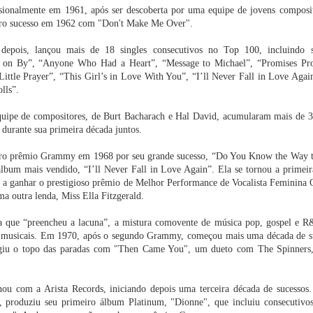
itude 25: o
Quantos mitos
Vans e Curren
ISDIN lança
sionalmente em 1961, após ser descoberta por uma equipe de jovens composi
abernet
você já escutou
Caples
Hyaluronic Ey
iro sucesso em 1962 com "Don't Make Me Over".
vignon que
sobre implantes
apresentam Pro
un 13th
May 16th
May 15th
May 15th
z o poder do
dentários?
Model com foco
 e a arte da
em performance
pois, lançou mais de 18 singles consecutivos no Top 100, incluindo su
1
nificação
e durabilidade
 on By”, “Anyone Who Had a Heart”, “Message to Michael”, “Promises Pro
rasileira
ittle Prayer”, “This Girl’s in Love With You”, “I’ll Never Fall in Love Aga
lls”.
 exposição,
Restaurantes de
FLÁVIA
HOTEL DA
stival da
Socorro (SP)
ALESSANDRA É
CATARATAS,
quipe de compositores, de Burt Bacharach e Hal David, acumularam mais de 30
ituânia,
preparam
A ESTRELA DA
BELMOND
ay 9th
May 9th
May 5th
May 5th
erto, curso
experiências
CAMPANHA DIA
HOTEL,
 durante sua primeira década juntos.
fotografia:
gastronômicas
DAS MÃES
INAUGURA
onfira a
para o Dia das
JORGE
TERRAÇO 
iro prêmio Grammy em 1968 por seu grande sucesso, “Do You Know the Way t
ogramação
Mães
BISCHOFF
COM MENU 
um mais vendido, “I’ll Never Fall in Love Again”. Ela se tornou a primeira 
ural de maio
CHEF LUIZ
o a ganhar o prestigioso prêmio de Melhor Performance de Vocalista Feminina
Casa Museu
FILIPE SOUZA
riência de
Goldko, marca da
Parkinson:
A cidade de
a Klabin
PARCERIA C
ma outra lenda, Miss Ella Fitzgerald.
fári com
famila
Segunda
Socorro rece
MOËT &
nclusão e
Kopenhagen,
patologia
jornalistas d
pr 14th
Apr 9th
Apr 9th
Apr 9th
CHANDON
ibilidade em
lança novos
degenerativa
todo o Brasil 
a que “preencheu a lacuna”, a mistura comovente de música pop, gospel e 
so hotel sul-
sabores de ovos
crônica mais
VI Congresso
1
ras musicais. Em 1970, após o segundo Grammy, começou mais uma década de 
africano
de Páscoa
frequente no
ABIME
giu o topo das paradas com "Then Came You", um dueto com The Spinners
mundo
ntendo a
MIS realiza
LANÇAMENTO
SÍNDROME 
una do seu
exposição inédita
OFICIAL DO
ENVELHECIM
u com a Arista Records, iniciando depois uma terceira década de sucessos.
o e gato
para celebrar os
MARCO ZERO
TO PRECOC
Feb 3rd
Feb 3rd
Feb 3rd
Feb 3rd
 produziu seu primeiro álbum Platinum, "Dionne", que incluiu consecutivos
audável
50 anos de
DA
BUCAL