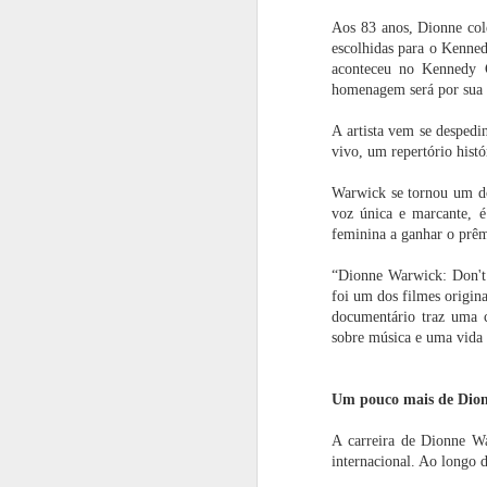
1
Saúde Oral
do Br
Aos 83 anos, Dionne col
M
escolhidas para o Kenned
Chivas Regal
A PLACA ORAL
Restaurante
Do
aconteceu no Kennedy
apresenta
QUE AJUDA
Dalmo Bárbaro,
Geng
homenagem será por sua i
Crystalgold: a
EMAGRECER
sabor e tradição
queda
Oct 2nd
Sep 29th
Sep 4th
A
inovação que
em um só lugar
d
A artista vem se despedi
redefine a
potê
1
1
vivo, um repertório histó
tradição
Warwick se tornou um do
Casa Museu Ema
Nayarit, o
Itatiba celebra
De
voz única e marcante, é
Klabin divulga
diamante bruto
aniversário do
feminina a ganhar o pr
programação
do México
colecionador
Aug 4th
Aug 4th
Aug 4th
cultural de agosto
Anesio Fassina
“Dionne Warwick: Don't 
foi um dos filmes origin
documentário traz uma co
sobre música e uma vida i
E-MUSIQUE
Santo Domingo,
Com dois Gran
Gast
RECORDS
a joia caribenha
Prestige Ouro no
o
ATUANDO COM
que respira
TerraOlivo, Azeite
cel
Jul 15th
Jul 15th
Jul 15th
J
Um pouco mais de Dio
EXCLÊNCIA
história
Sabiá soma mais
ex
DESDE 1999
de 160 pódios
exc
em apenas cinco
Res
A carreira de Dionne W
safras e se
Igara
internacional. Ao longo 
consolida como