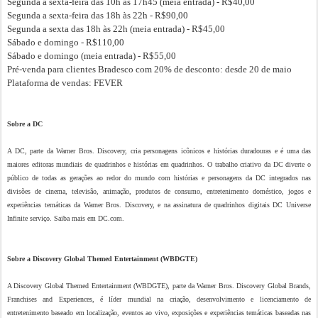
Segunda a sexta-feira das 10h às 17h45 (meia entrada) - R$40,00
Segunda a sexta-feira das 18h às 22h - R$90,00
Segunda a sexta das 18h às 22h (meia entrada) - R$45,00
Sábado e domingo - R$110,00
Sábado e domingo (meia entrada) - R$55,00
Pré-venda para clientes Bradesco com 20% de desconto: desde 20 de maio
Plataforma de vendas: FEVER
Sobre a DC
A DC, parte da Warner Bros. Discovery, cria personagens icônicos e histórias duradouras e é uma das
maiores editoras mundiais de quadrinhos e histórias em quadrinhos. O trabalho criativo da DC diverte o
público de todas as gerações ao redor do mundo com histórias e personagens da DC integrados nas
divisões de cinema, televisão, animação, produtos de consumo, entretenimento doméstico, jogos e
experiências temáticas da Warner Bros. Discovery, e na assinatura de quadrinhos digitais DC Universe
Infinite serviço. Saiba mais em DC.com.
Sobre a Discovery Global Themed Entertainment (WBDGTE)
A Discovery Global Themed Entertainment (WBDGTE), parte da Warner Bros. Discovery Global Brands,
Franchises and Experiences, é líder mundial na criação, desenvolvimento e licenciamento de
entretenimento baseado em localização, eventos ao vivo, exposições e experiências temáticas baseadas nas