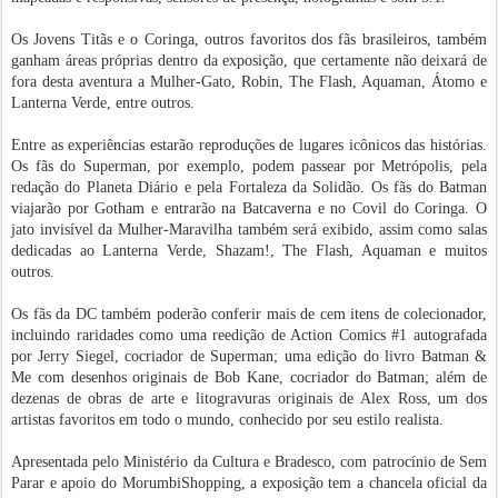
Os Jovens Titãs e o Coringa, outros favoritos dos fãs brasileiros, também
ganham áreas próprias dentro da exposição, que certamente não deixará de
fora desta aventura a Mulher-Gato, Robin, The Flash, Aquaman, Átomo e
Lanterna Verde, entre outros.
Entre as experiências estarão reproduções de lugares icônicos das histórias.
Os fãs do Superman, por exemplo, podem passear por Metrópolis, pela
redação do Planeta Diário e pela Fortaleza da Solidão. Os fãs do Batman
viajarão por Gotham e entrarão na Batcaverna e no Covil do Coringa. O
jato invisível da Mulher-Maravilha também será exibido, assim como salas
dedicadas ao Lanterna Verde, Shazam!, The Flash, Aquaman e muitos
outros.
Os fãs da DC também poderão conferir mais de cem itens de colecionador,
incluindo raridades como uma reedição de Action Comics #1 autografada
por Jerry Siegel, cocriador de Superman; uma edição do livro Batman &
Me com desenhos originais de Bob Kane, cocriador do Batman; além de
dezenas de obras de arte e litogravuras originais de Alex Ross, um dos
artistas favoritos em todo o mundo, conhecido por seu estilo realista.
Apresentada pelo Ministério da Cultura e Bradesco, com patrocínio de Sem
Parar e apoio do MorumbiShopping, a exposição tem a chancela oficial da