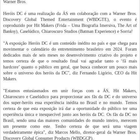
Warner Bros.
Heróis DC é uma realização da ÁS em colaboração com a Warner Bros.
Discovery Global Themed Entertainment (WBDGTE), o evento é
coproduzido por Hit Makers (Frida – Uma Biografia Imersiva, The Art of
Banksy), Caselúdico, Chiaroscuro Studios (Batman Experience) e Sorria!
“A exposição Heróis DC é um conteúdo inédito no país e que chega para
movimentar o calendário do entretenimento brasileiro em 2024. Foram
dedicados mais de seis meses no desenvolvimento criativo do projeto e
temos certeza de que o resultado final vai agradar tanto o ‘fã mais
hardcore’ quanto o público em geral, que busca conhecer um pouco mais
sobre o universo dos heróis da DC”, diz Fernando Ligório, CEO da Hit
Makers.
“Estamos entusiasmados em unir forças com a ÁS, Hit Makers,
Chiaroscuro e Caselúdico para proporcionar aos fãs da DC e do universo
dos super-heróis essa experiência inédita no Brasil e no mundo. Temos
certeza de que esta exposição irá dar a oportunidade do público ter uma
experiência única e inesquecível junto aos heróis da DC. Os fãs da DC no
Brasil, sendo uma das maiores comunidades do mundo inteiro, merecem
um presente como este. Tenho certeza de que será uma viagem
verdadeiramente épica”, diz Marcos Mello, diretor-geral da Warner Bros.
Discovery Global Consumer Products (WBDGCP).