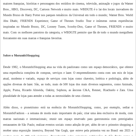
maiores franquias, histórias e personagens dos estúdios de cinema, televisão, animação e jogos da Warner
Bros., HBO, Discovery, DC, Cartoon Network e muito mais. WBDGTE é o lar dos locais inovadores do
Mundo Bruxo de Harry Potter nos parques temáticos da Universal em todo o mundo; Warner Bros. World
Abu Dhabi; FRIENDS Experience; Game of Thrones Studio Tour e inúmeras outras experiências
inspiradas no Mundo Bruxo, DC, Looney Tunes, Scooby-Doo, Game of Thrones, FRIENDS e muito
mais. Com os melhores parceiros da categoria, o WBDGTE permite que fãs de todo o mundo mergulhem
fisicamente em suas marcas e franquias favoritas.
Sobre o MorumbiShopping
Desde 1982, o MorumbiShopping atua na vida do paulistano como um espaço democrático, que oferece
uma experiência completa de compras, serviços e lazer. O empreendimento conta com um mix de lojas
atual, moderno e variado, espaço de serviços com lojas como chaveiro, lotérica e podologia, além de
opções diversas de lazer. São, ao todo, mais de 500 lojas dos mais diversos segmentos, como Animale,
Apple, Puma, Ricardo Almeida, Oakley, Sephora, as âncoras C&A, Renner, Riachuelo e Zara. Uma
pluralidade de lojas para atender a todas as necessidades de seus clientes.
Além disso, o pioneirismo está na essência do MorumbiShopping, como, por exemplo, sediar o
MorumbiFashion - a semana de moda mais importante do país; criar uma área exclusiva de moda, com
marcas nacionais e internacionais; reunir um espaço reservado para gastronomia com prestigiados
restaurantes de São Paulo; realizar eventos sociais como adoção de pet; além de ser o primeiro shopping a
receber uma exposição imersiva, Beyond Van Gogh, que esteve pela primeira vez no Brasil em 2021 e