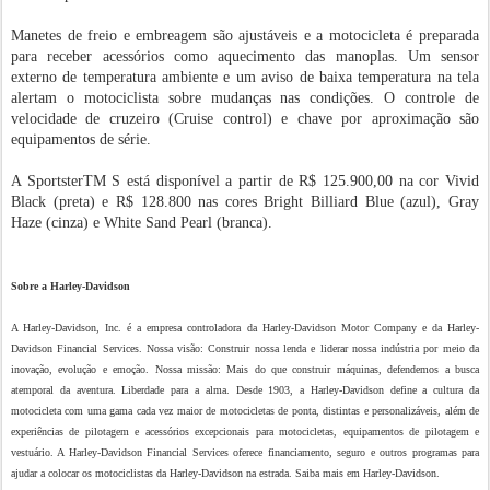
Manetes de freio e embreagem são ajustáveis e a motocicleta é preparada
para receber acessórios como aquecimento das manoplas. Um sensor
externo de temperatura ambiente e um aviso de baixa temperatura na tela
alertam o motociclista sobre mudanças nas condições. O controle de
velocidade de cruzeiro (Cruise control) e chave por aproximação são
equipamentos de série.
A SportsterTM S está disponível a partir de R$ 125.900,00 na cor Vivid
Black (preta) e R$ 128.800 nas cores Bright Billiard Blue (azul), Gray
Haze (cinza) e White Sand Pearl (branca).
Sobre a Harley-Davidson
A Harley-Davidson, Inc. é a empresa controladora da Harley-Davidson Motor Company e da Harley-
Davidson Financial Services. Nossa visão: Construir nossa lenda e liderar nossa indústria por meio da
inovação, evolução e emoção. Nossa missão: Mais do que construir máquinas, defendemos a busca
atemporal da aventura. Liberdade para a alma. Desde 1903, a Harley-Davidson define a cultura da
motocicleta com uma gama cada vez maior de motocicletas de ponta, distintas e personalizáveis, além de
experiências de pilotagem e acessórios excepcionais para motocicletas, equipamentos de pilotagem e
vestuário. A Harley-Davidson Financial Services oferece financiamento, seguro e outros programas para
ajudar a colocar os motociclistas da Harley-Davidson na estrada. Saiba mais em Harley-Davidson.