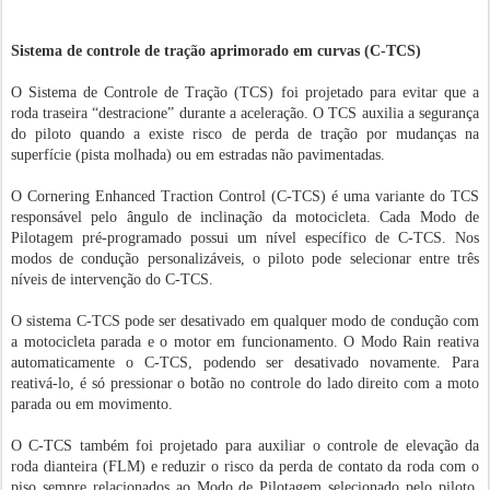
Sistema de controle de tração aprimorado em curvas (C-TCS)
O Sistema de Controle de Tração (TCS) foi projetado para evitar que a
roda traseira “destracione” durante a aceleração. O TCS auxilia a segurança
do piloto quando a existe risco de perda de tração por mudanças na
superfície (pista molhada) ou em estradas não pavimentadas.
O Cornering Enhanced Traction Control (C-TCS) é uma variante do TCS
responsável pelo ângulo de inclinação da motocicleta. Cada Modo de
Pilotagem pré-programado possui um nível específico de C-TCS. Nos
modos de condução personalizáveis, o piloto pode selecionar entre três
níveis de intervenção do C-TCS.
O sistema C-TCS pode ser desativado em qualquer modo de condução com
a motocicleta parada e o motor em funcionamento. O Modo Rain reativa
automaticamente o C-TCS, podendo ser desativado novamente. Para
reativá-lo, é só pressionar o botão no controle do lado direito com a moto
parada ou em movimento.
O C-TCS também foi projetado para auxiliar o controle de elevação da
roda dianteira (FLM) e reduzir o risco da perda de contato da roda com o
piso sempre relacionados ao Modo de Pilotagem selecionado pelo piloto,