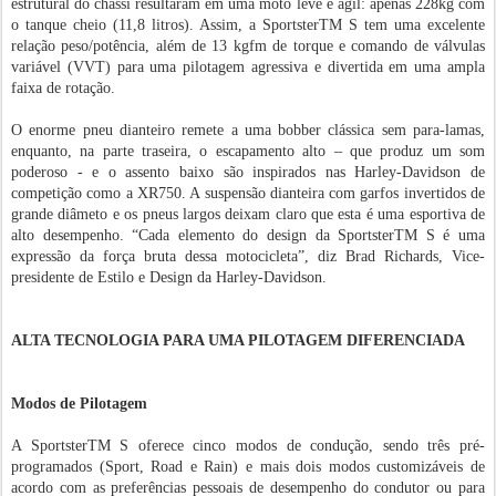
estrutural do chassi resultaram em uma moto leve e ágil: apenas 228kg com
o tanque cheio (11,8 litros). Assim, a SportsterTM S tem uma excelente
relação peso/potência, além de 13 kgfm de torque e comando de válvulas
variável (VVT) para uma pilotagem agressiva e divertida em uma ampla
faixa de rotação.
O enorme pneu dianteiro remete a uma bobber clássica sem para-lamas,
enquanto, na parte traseira, o escapamento alto – que produz um som
poderoso - e o assento baixo são inspirados nas Harley-Davidson de
competição como a XR750. A suspensão dianteira com garfos invertidos de
grande diâmeto e os pneus largos deixam claro que esta é uma esportiva de
alto desempenho. “Cada elemento do design da SportsterTM S é uma
expressão da força bruta dessa motocicleta”, diz Brad Richards, Vice-
presidente de Estilo e Design da Harley-Davidson.
ALTA TECNOLOGIA PARA UMA PILOTAGEM DIFERENCIADA
Modos de Pilotagem
A SportsterTM S oferece cinco modos de condução, sendo três pré-
programados (Sport, Road e Rain) e mais dois modos customizáveis de
acordo com as preferências pessoais de desempenho do condutor ou para