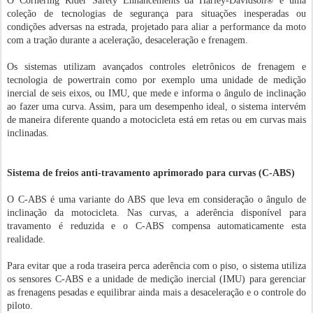
O Cornering Rider Safety Enhancements da Harley-Davidson® é uma
coleção de tecnologias de segurança para situações inesperadas ou
condições adversas na estrada, projetado para aliar a performance da moto
com a tração durante a aceleração, desaceleração e frenagem.
Os sistemas utilizam avançados controles eletrônicos de frenagem e
tecnologia de powertrain como por exemplo uma unidade de medição
inercial de seis eixos, ou IMU, que mede e informa o ângulo de inclinação
ao fazer uma curva. Assim, para um desempenho ideal, o sistema intervém
de maneira diferente quando a motocicleta está em retas ou em curvas mais
inclinadas.
Sistema de freios anti-travamento aprimorado para curvas (C-ABS)
O C-ABS é uma variante do ABS que leva em consideração o ângulo de
inclinação da motocicleta. Nas curvas, a aderência disponível para
travamento é reduzida e o C-ABS compensa automaticamente esta
realidade.
Para evitar que a roda traseira perca aderência com o piso, o sistema utiliza
os sensores C-ABS e a unidade de medição inercial (IMU) para gerenciar
as frenagens pesadas e equilibrar ainda mais a desaceleração e o controle do
piloto.