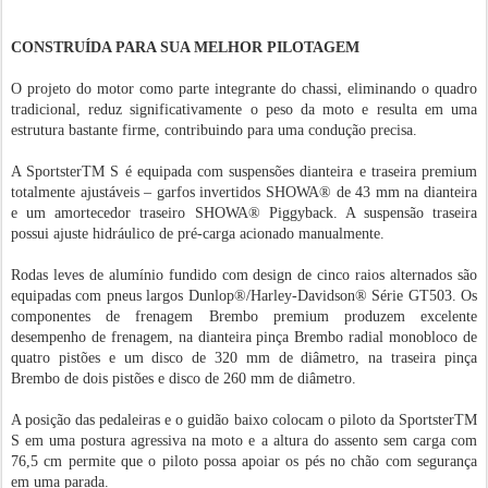
CONSTRUÍDA PARA SUA MELHOR PILOTAGEM
O projeto do motor como parte integrante do chassi, eliminando o quadro
tradicional, reduz significativamente o peso da moto e resulta em uma
estrutura bastante firme, contribuindo para uma condução precisa.
A SportsterTM S é equipada com suspensões dianteira e traseira premium
totalmente ajustáveis – garfos invertidos SHOWA® de 43 mm na dianteira
e um amortecedor traseiro SHOWA® Piggyback. A suspensão traseira
possui ajuste hidráulico de pré-carga acionado manualmente.
Rodas leves de alumínio fundido com design de cinco raios alternados são
equipadas com pneus largos Dunlop®/Harley-Davidson® Série GT503. Os
componentes de frenagem Brembo premium produzem excelente
desempenho de frenagem, na dianteira pinça Brembo radial monobloco de
quatro pistões e um disco de 320 mm de diâmetro, na traseira pinça
Brembo de dois pistões e disco de 260 mm de diâmetro.
A posição das pedaleiras e o guidão baixo colocam o piloto da SportsterTM
S em uma postura agressiva na moto e a altura do assento sem carga com
76,5 cm permite que o piloto possa apoiar os pés no chão com segurança
em uma parada.