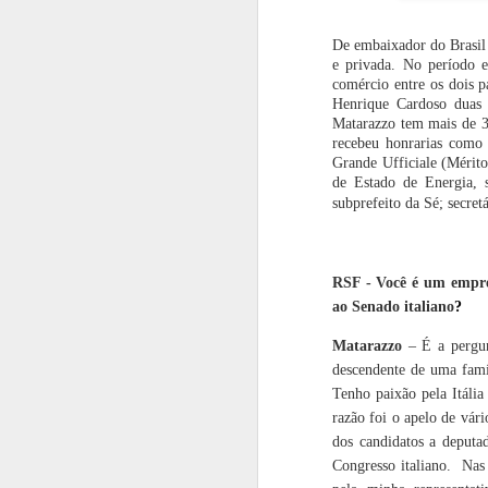
1
Saúde Oral
do Br
M
De embaixador do Brasil n
e privada. No período 
Chivas Regal
A PLACA ORAL
Restaurante
Do
comércio entre os dois p
apresenta
QUE AJUDA
Dalmo Bárbaro,
Geng
Crystalgold: a
EMAGRECER
sabor e tradição
queda
Henrique Cardoso duas v
Oct 2nd
Sep 29th
Sep 4th
A
inovação que
em um só lugar
d
Matarazzo tem mais de 30
redefine a
potê
1
1
recebeu honrarias como
tradição
Grande Ufficiale (Mérito
de Estado de Energia, 
subprefeito da Sé; secret
Casa Museu Ema
Nayarit, o
Itatiba celebra
De
Klabin divulga
diamante bruto
aniversário do
programação
do México
colecionador
Aug 4th
Aug 4th
Aug 4th
cultural de agosto
Anesio Fassina
RSF - Você é um empre
ao Senado italiano
?
Matarazzo
– É a pergunt
E-MUSIQUE
Santo Domingo,
Com dois Gran
Gast
RECORDS
a joia caribenha
Prestige Ouro no
o
descendente de uma famí
ATUANDO COM
que respira
TerraOlivo, Azeite
cel
Jul 15th
Jul 15th
Jul 15th
J
Tenho paixão pela Itáli
EXCLÊNCIA
história
Sabiá soma mais
ex
razão foi o apelo de vár
DESDE 1999
de 160 pódios
exc
em apenas cinco
Res
dos candidatos a deputa
safras e se
Igara
Congresso italiano.
Nas 
consolida como