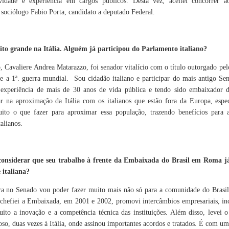
ividade e experiência em cargos públicos. Desta vez, aceitei concorrer
itude 25: o
Quantos mitos
Vans e Curren
ISDIN lança
abernet
você já escutou
Caples
Hyaluronic Ey
sociólogo Fabio Porta, candidato a deputado Federal.
vignon que
sobre implantes
apresentam Pro
un 13th
May 16th
May 15th
May 15th
z o poder do
dentários?
Model com foco
 e a arte da
em performance
1
nificação
e durabilidade
ito grande na Itália. Alguém já participou do Parlamento italiano?
rasileira
 Cavaliere Andrea Matarazzo, foi senador vitalício com o título outorgado pel
 exposição,
Restaurantes de
FLÁVIA
HOTEL DA
stival da
Socorro (SP)
ALESSANDRA É
CATARATAS,
te a 1ª. guerra mundial.
Sou cidadão italiano e participar do mais antigo S
ituânia,
preparam
A ESTRELA DA
BELMOND
ay 9th
May 9th
May 5th
May 5th
xperiência de mais de 30 anos de vida pública e tendo sido embaixador do
erto, curso
experiências
CAMPANHA DIA
HOTEL,
ar na aproximação da Itália com os italianos que estão fora da Europa, espe
fotografia:
gastronômicas
DAS MÃES
INAUGURA
onfira a
para o Dia das
JORGE
TERRAÇO 
o o que fazer para aproximar essa população, trazendo benefícios para a I
ogramação
Mães
BISCHOFF
COM MENU 
alianos.
ural de maio
CHEF LUIZ
Casa Museu
FILIPE SOUZA
riência de
Goldko, marca da
Parkinson:
A cidade de
a Klabin
PARCERIA C
fári com
famila
Segunda
Socorro rece
MOËT &
nclusão e
Kopenhagen,
patologia
jornalistas d
pr 14th
Apr 9th
Apr 9th
Apr 9th
CHANDON
ibilidade em
lança novos
degenerativa
todo o Brasil 
onsiderar que seu trabalho à frente da Embaixada do Brasil em Roma j
so hotel sul-
sabores de ovos
crônica mais
VI Congresso
1
italiana?
africano
de Páscoa
frequente no
ABIME
mundo
a no Senado vou poder fazer muito mais não só para a comunidade do Brasil
chefiei a Embaixada, em 2001 e 2002, promovi intercâmbios empresariais, inc
ntendo a
MIS realiza
LANÇAMENTO
SÍNDROME 
una do seu
exposição inédita
OFICIAL DO
ENVELHECIM
muito a inovação e a competência técnica das instituições. Além disso, levei o 
o e gato
para celebrar os
MARCO ZERO
TO PRECOC
Feb 3rd
Feb 3rd
Feb 3rd
Feb 3rd
o, duas vezes à Itália, onde assinou importantes acordos e tratados. É com u
audável
50 anos de
DA
BUCAL