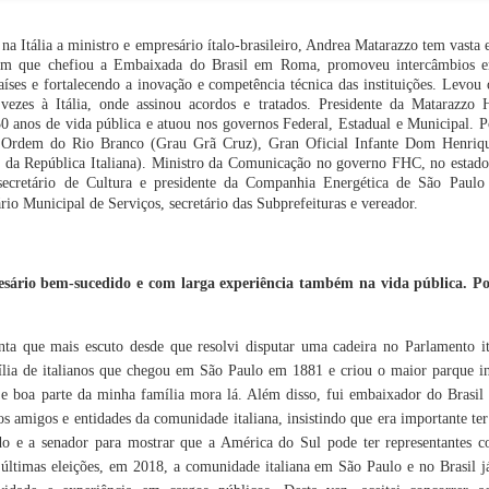
asil do Guia
ichelin
a Itália a ministro e empresário ítalo-brasileiro, Andrea Matarazzo tem vasta e
em que chefiou a Embaixada do Brasil em Roma, promoveu intercâmbios em
ença nas
XVII Encontro
Isabel Oliveira
Claude Troisg
aíses e fortalecendo a inovação e competência técnica das instituições. Levou
ivas causa
Brasileiro de
consolida posição
lança menu
 de libido e
Palácios,
de destaque no
degustação 
ezes à Itália, onde assinou acordos e tratados. Presidente da Matarazzo H
ug 26th
Aug 26th
Aug 26th
Aug 26th
iminui a
Museus-Casas e
design de joias
Chez Claude,
 anos de vida pública e atuou nos governos Federal, Estadual e Municipal. Po
ncia sexual
Casas Históricas
brasileiro em
São Paulo
1
 Ordem do Rio Branco (Grau Grã Cruz), Gran Oficial Infante Dom Henriqu
será realizado na
Mônaco
 da República Italiana). Ministro da Comunicação no governo FHC, no estado 
Casa Museu Ema
secretário de Cultura e presidente da Companhia Energética de São Paulo
Klabin
ário Municipal de Serviços, secretário das Subprefeituras e vereador.
manda no
2ª Bienal do Livro
Praga de Luxo:
CESAR ROM
Woca
de Taboão da
Um itinerário
É
Serra celebra
exclusivo de 48
HOMENAGEA
Aug 1st
Aug 1st
Jul 24th
Jul 24th
diversidade,
horas para viver
COM A
inclusão e
experiências
MEDALHA D
sário bem-sucedido e com larga experiência também na vida pública. Po
sustentabilidade
inesquecíveis na
CONSTITUIÇ
capital tcheca
a que mais escuto desde que resolvi disputar uma cadeira no Parlamento ital
ronomia de
Lindt amplia
Parque Nacional
O que a Frau
rigem é
distribuição do
da Chapada dos
no INSS no
lia de italianos que chegou em São Paulo em 1881 e criou o maior parque in
ebrada em
Dubai Style
Veadeiros reabre
ensina
ul 15th
Jul 14th
Jul 14th
Jun 30th
a e boa parte da minha família mora lá. Além disso, fui embaixador do Bras
periência
Chocolate no
temporada de
ios amigos e entidades da comunidade italiana, insistindo que era importante t
lusiva no
Brasil
travessias
1
ort Matiz
do e a senador para mostrar que a América do Sul pode ter representantes c
tá Eventos &
últimas eleições, em 2018, a comunidade italiana em São Paulo e no Brasil 
Spa