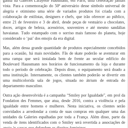
ganha na Galeries Lafayette Hausmann, em Paris, uma celebração jamais
vista. Para a comemoração do 50º aniversário desse símbolo universal de
alegria e otimismo uma série de variados produtos foi criada com a
colaboração de estilistas, designers e chefs, que irão oferecer ao público,
entre 21 de fevereiro e 3 de abril, desde peças de vestuário a chocolates,
doces, artigos de beleza, acessórios, souvenires e até mesmo sandálias
havaianas. Tudo estampado com o sorriso mais famoso do planeta, hoje
considerado o ‘pai’ dos emojis da era digital.
Mas, além dessa grande quantidade de produtos especialmente concebidos
para a ocasião, há mais novidades. Fãs de skate poderão se aventurar em
uma rampa que será instalada bem de frente ao secular edifício do
Boulevard Haussmann nos horários de funcionamento da loja e durante
todo o período de celebração. Depois disso, o equipamento será doado a
uma instituição. Internamente, os clientes também poderão se divertir em
uma multicolorida sala de jogos, situada no átrium de entrada do
departamento masculino.
Outra ação desenvolvida é a campanha “Smiley por Igualdade”, em prol da
Fondation des Femmes, que atua, desde 2016, contra a violência e pela
igualdade entre homens e mulheres. Nesta iniciativa, os clientes serão
convidados a arredondar a conta de suas compras em qualquer uma das
unidades da Galeries espalhadas por toda a França. Além disso, parte da
venda de itens identificados com o Smiley será revertida a associações de
apoio às causas que defendem os direitos femininos.