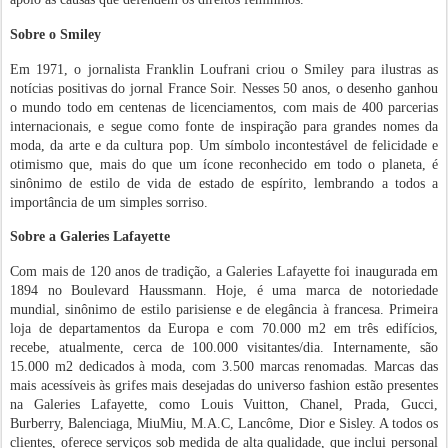
Sobre o Smiley
Em 1971, o jornalista Franklin Loufrani criou o Smiley para ilustras as
notícias positivas do jornal France Soir. Nesses 50 anos, o desenho ganhou
o mundo todo em centenas de licenciamentos, com mais de 400 parcerias
internacionais, e segue como fonte de inspiração para grandes nomes da
moda, da arte e da cultura pop. Um símbolo incontestável de felicidade e
otimismo que, mais do que um ícone reconhecido em todo o planeta, é
sinônimo de estilo de vida de estado de espírito, lembrando a todos a
importância de um simples sorriso.
Sobre a Galeries Lafayette
Com mais de 120 anos de tradição, a Galeries Lafayette foi inaugurada em
1894 no Boulevard Haussmann. Hoje, é uma marca de notoriedade
mundial, sinônimo de estilo parisiense e de elegância à francesa. Primeira
loja de departamentos da Europa e com 70.000 m2 em três edifícios,
recebe, atualmente, cerca de 100.000 visitantes/dia. Internamente, são
15.000 m2 dedicados à moda, com 3.500 marcas renomadas. Marcas das
mais acessíveis às grifes mais desejadas do universo fashion estão presentes
na Galeries Lafayette, como Louis Vuitton, Chanel, Prada, Gucci,
Burberry, Balenciaga, MiuMiu, M.A.C, Lancôme, Dior e Sisley. A todos os
clientes, oferece serviços sob medida de alta qualidade, que inclui personal