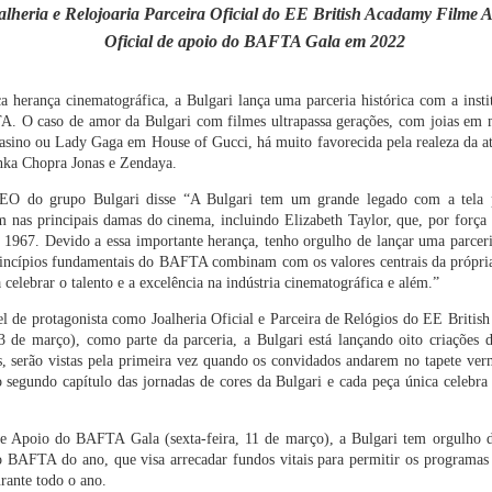
oalheria e Relojoaria Parceira Oficial do EE British Acadamy Filme 
asil do Guia
ichelin
Oficial de apoio do BAFTA Gala em 2022
ença nas
XVII Encontro
Isabel Oliveira
Claude Troisg
ivas causa
Brasileiro de
consolida posição
lança menu
a herança cinematográfica, a Bulgari lança uma parceria histórica com a insti
 de libido e
Palácios,
de destaque no
degustação 
ug 26th
Aug 26th
Aug 26th
Aug 26th
iminui a
Museus-Casas e
design de joias
Chez Claude,
A. O caso de amor da Bulgari com filmes ultrapassa gerações, com joias em
ncia sexual
Casas Históricas
brasileiro em
São Paulo
asino ou Lady Gaga em House of Gucci, há muito favorecida pela realeza da a
1
será realizado na
Mônaco
ka Chopra Jonas e Zendaya.
Casa Museu Ema
Klabin
CEO do grupo Bulgari disse “A Bulgari tem um grande legado com a tela p
manda no
2ª Bienal do Livro
Praga de Luxo:
CESAR ROM
m nas principais damas do cinema, incluindo Elizabeth Taylor, que, por força
Woca
de Taboão da
Um itinerário
É
67. Devido a essa importante herança, tenho orgulho de lançar uma parceri
Serra celebra
exclusivo de 48
HOMENAGEA
Aug 1st
Aug 1st
Jul 24th
Jul 24th
ncípios fundamentais do BAFTA combinam com os valores centrais da própria
diversidade,
horas para viver
COM A
inclusão e
experiências
MEDALHA D
a celebrar o talento e a excelência na indústria cinematográfica e além.”
sustentabilidade
inesquecíveis na
CONSTITUIÇ
capital tcheca
l de protagonista como Joalheria Oficial e Parceira de Relógios do EE Briti
de março), como parte da parceria, a Bulgari está lançando oito criações de
ronomia de
Lindt amplia
Parque Nacional
O que a Frau
as, serão vistas pela primeira vez quando os convidados andarem no tapete ve
rigem é
distribuição do
da Chapada dos
no INSS no
o segundo capítulo das jornadas de cores da Bulgari e cada peça única celebra 
ebrada em
Dubai Style
Veadeiros reabre
ensina
ul 15th
Jul 14th
Jul 14th
Jun 30th
periência
Chocolate no
temporada de
lusiva no
Brasil
travessias
1
e Apoio do BAFTA Gala (sexta-feira, 11 de março), a Bulgari tem orgulho d
ort Matiz
tá Eventos &
o BAFTA do ano, que visa arrecadar fundos vitais para permitir os programas
Spa
rante todo o ano.