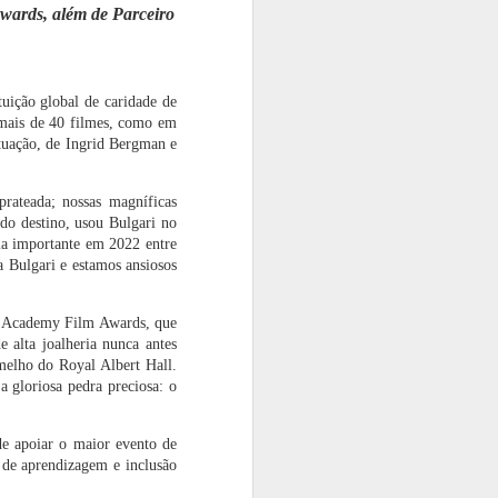
Awards, além de Parceiro
lotado e
mercado
lançamento de
inspirador
sua nova coleção
com Camila
Coutinho
ros
“If the Shoe
Premiado musical
Artista visual
Fits?”, de Rafaela
Ney Matogrosso
Hermes Santos
tuição global de caridade de
no
Gonçalves é
– Homem com H
inaugura galeria
Aug 13th
Aug 13th
Aug 13th
 em
sucesso nos EUA
volta aos palcos
própria em
 mais de 40 filmes, como em
no Teatro Porto
Alphaville
tuação, de Ingrid Bergman e
rateada; nossas magníficas
ÃO
Claude Troisgros
Sorriso Alinhado
POSSE ABIME -
 do destino, usou Bulgari no
lança menu
com Discrição:
DIRETORIA
a importante em 2022 entre
DO
degustação no
Alinhadores
SECCIONAL
Jul 15th
Jul 15th
Jul 15th
 Bulgari e estamos ansiosos
Chez Claude, em
Dentais Invisíveis
SANTA
A
São Paulo
CATARINA
ÃO
sh Academy Film Awards, que
 alta joalheria nunca antes
de
Las Leñas, El
JORGE
Villa Santa Maria
rmelho do Royal Albert Hall.
s
Azufre e Ushuaia:
BISCHOFF
é destaque no
a gloriosa pedra preciosa: o
3 experiências de
DESTACA
enoturismo na
Jun 27th
Jun 27th
Jun 27th
neve na
EXPANSÃO DE
Mantiqueira
Argentina
FRANQUIAS NA
paulista
e apoiar o maior evento de
ABF EXPO COM
AÇÃO
 de aprendizagem e inclusão
EXCLUSIVA E