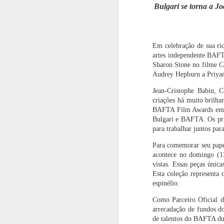
1
Bulgari se torna a J
Saúde Oral
do Br
M
Chivas Regal
A PLACA ORAL
Restaurante
Do
apresenta
QUE AJUDA
Dalmo Bárbaro,
Geng
Em celebração de sua ric
Crystalgold: a
EMAGRECER
sabor e tradição
queda
Oct 2nd
Sep 29th
Sep 4th
A
inovação que
em um só lugar
d
artes independente BAFT
redefine a
potê
Sharon Stone no filme C
1
1
tradição
Audrey Hepburn a Priyan
Jean-Cristophe Babin, 
Casa Museu Ema
Nayarit, o
Itatiba celebra
De
criações há muito brilha
Klabin divulga
diamante bruto
aniversário do
BAFTA Film Awards em 19
programação
do México
colecionador
Aug 4th
Aug 4th
Aug 4th
Bulgari e BAFTA. Os pri
cultural de agosto
Anesio Fassina
para trabalhar juntos par
Para comemorar seu pape
acontece no domingo (13 
E-MUSIQUE
Santo Domingo,
Com dois Gran
Gast
vistas. Essas peças únic
RECORDS
a joia caribenha
Prestige Ouro no
o
Esta coleção representa 
ATUANDO COM
que respira
TerraOlivo, Azeite
cel
Jul 15th
Jul 15th
Jul 15th
J
espinélio.
EXCLÊNCIA
história
Sabiá soma mais
ex
DESDE 1999
de 160 pódios
exc
Como Parceiro Oficial d
em apenas cinco
Res
safras e se
Igara
arrecadação de fundos d
consolida como
de talentos do BAFTA du