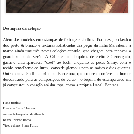
Destaques da coleção
Além dos modelos em estampas de folhagens da linha Fortaleza, o clássico
duo preto & branco e texturas sofisticadas das peças da linha Marrakesh, a
marca ainda traz três novas coleções-cápsula, que chegam para renovar o
guarda-roupa de verão. A Crinkle, com biquínis de efeito 3D enrugado,
garante uma aparência “cool” ao look, enquanto as peças Shiny, com o
tecido semelhante ao lurex, concede glamour para as noites e dias quentes.
Outra aposta é a linha principal Barcelona, que colore e confere um humor
descontraído para as composições de verão – o biquíni de estampa arco-íris
já conquistou o coração até das tops, como a própria Isabeli Fontana.
Ficha técnica:
Fotógrafo: Lucas Mennezes
Assistente fotografia: Mo Almeida
Beleza: Everson Rocha
Vídeo e drone: Bruno Ferrero