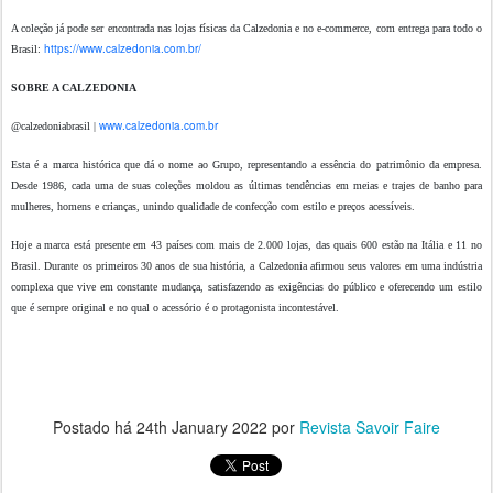
A coleção já pode ser encontrada nas lojas físicas da Calzedonia e no e-commerce, com entrega para todo o
https://www.calzedonia.com.br/
Brasil:
SOBRE A CALZEDONIA
www.calzedonia.com.br
@calzedoniabrasil |
Esta é a marca histórica que dá o nome ao Grupo, representando a essência do patrimônio da empresa.
Desde 1986, cada uma de suas coleções moldou as últimas tendências em meias e trajes de banho para
mulheres, homens e crianças, unindo qualidade de confecção com estilo e preços acessíveis.
Hoje a marca está presente em 43 países com mais de 2.000 lojas, das quais 600 estão na Itália e 11 no
Brasil. Durante os primeiros 30 anos de sua história, a Calzedonia afirmou seus valores em uma indústria
complexa que vive em constante mudança, satisfazendo as exigências do público e oferecendo um estilo
que é sempre original e no qual o acessório é o protagonista incontestável.
Postado há
24th January 2022
por
Revista Savoir Faire