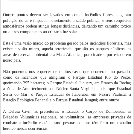
Outros pontos devem ser levados em conta: incêndios florestais geram
poluição do ar e impactam diretamente a saúde pública, e seus resquícios
atmosféricos podem atingir longas distâncias, deixando um caminho tóxico
ou outros componentes ao cruzar a luz solar.
Esta é uma visão macro do problema gerado pelos incêndios florestais, mas
existe a visão micro, aquela setorizada, que são os parques públicos, as
áreas de reserva ambiental e a Mata Atlântica, por cidade e por estado em
nosso país.
Não podemos nos esquecer de muitos casos que ocorreram no passado,
como os incêndios que atingiram o Parque Estadual Rio do Peixe,
queimando 295 hectares; o Parque Estadual Juquery, em Franco da Rocha;
a Zona de Amortecimento do Núcleo Santa Virgínia, do Parque Estadual
Serra do Mar; o Parque Estadual de Itaberaba, em Nazaré Paulista; a
Estação Ecológica Bananal e o Parque Estadual Jaraguá; entre outros.
A Defesa Civil, as prefeituras, o Estado, o Corpo de Bombeiros, as
Brigadas Voluntárias regionais, os voluntários, as empresas privadas de
combate a incêndio e até mesmo pessoas comuns têm feito um trabalho
heroico nessas ocorrências.