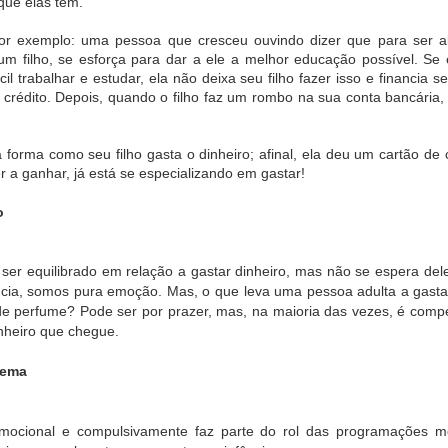
 que elas têm.
UE ESTÁ
de Implantes
campanha que
prorroga
FININDO A
Dentários:
convida público a
temporada d
an 27th
Jan 27th
Jan 27th
Jan 27th
ERIÊNCIA
Precisão,
curtir o verão
Ney Matogros
por exemplo: uma pessoa que cresceu ouvindo dizer que para ser a
DO
Segurança e
com mais leveza
Homem com
m filho, se esforça para dar a ele a melhor educação possível. Se 
GRECIMEN
Recuperação
e borogodó
ícil trabalhar e estudar, ela não deixa seu filho fazer isso e financia 
NO BRASIL
Rápida para
 crédito. Depois, quando o filho faz um rombo na sua conta bancária,
Transformar
Sorrisos
pacabana
Riviera Nayarit,
Look de festa
Jack Daniel’
ce promove
luxo e natureza
pede o luxo da
homenagei
 edição do
em um dos
Turmalina
Sinatra com
a forma como seu filho gasta o dinheiro; afinal, ela deu um cartão de
ec 12th
Dec 12th
Dec 12th
Dec 12th
ence Brunch
destinos mais
Paraíba
edição especi
 a ganhar, já está se especializando em gastar!
exclusivos do
Sinatra Selec
México
o
fany & Co.
BOSS X SKI​ para
Ducati Panigale
“Harmonizaç
presenta
a temporada de
V4 chega ao
Orofacial: qua
er equilibrado em relação a gastar dinheiro, mas não se espera dele 
ão de peças
inverno 2025
Brasil mais leve,
estética e
ec 9th
Dec 9th
Nov 17th
Nov 17th
ncia, somos pura emoção. Mas, o que leva uma pessoa adulta a gasta
nicas para
potente e ainda
autoestima s
de perfume? Pode ser por prazer, mas, na maioria das vezes, é com
elebrar a
mais próxima da
encontram”
nheiro que chegue.
porada de
MotoGP
festas
lema
ai Resort
Adryana Ribeiro
Podcast Minuto
Primavera em 
caré entra
– A voz feminina
Micheletto estreia
Calafate: um
 a primeira
que marcou o
em setembro
escapada idea
ct 20th
Oct 3rd
Oct 3rd
Oct 2nd
a oficial dos
samba e o
com grandes
Patagônia Aust
mocional e compulsivamente faz parte do rol das programações m
ores hotéis
pagode 90
nomes