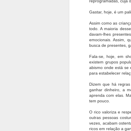
1
reprogramadas, cuja o
Saúde Oral
do Br
M
Gastar, hoje, é um pal
Chivas Regal
A PLACA ORAL
Restaurante
Do
apresenta
QUE AJUDA
Dalmo Bárbaro,
Assim como as criança
Geng
Crystalgold: a
EMAGRECER
sabor e tradição
queda
todo. A maioria dess
Oct 2nd
Sep 29th
Sep 4th
A
inovação que
em um só lugar
d
davam-lhes presentes
redefine a
potê
1
1
emocionais. Assim, q
tradição
busca de presentes, 
Casa Museu Ema
Nayarit, o
Itatiba celebra
Fala-se, hoje, em sh
De
Klabin divulga
diamante bruto
aniversário do
existem grupos popul
programação
do México
colecionador
Aug 4th
Aug 4th
Aug 4th
abismo onde está se 
cultural de agosto
Anesio Fassina
para estabelecer relaç
Dizem que há regras 
ganhar dinheiro, a 
E-MUSIQUE
Santo Domingo,
Com dois Gran
Gast
aprenda com elas. Man
RECORDS
a joia caribenha
Prestige Ouro no
o
tem pouco.
ATUANDO COM
que respira
TerraOlivo, Azeite
cel
Jul 15th
Jul 15th
Jul 15th
J
EXCLÊNCIA
história
Sabiá soma mais
ex
O rico valoriza e res
DESDE 1999
de 160 pódios
exc
outras pessoas costu
em apenas cinco
Res
safras e se
Igara
vezes, acabam ostent
consolida como
ricos em relação a gan