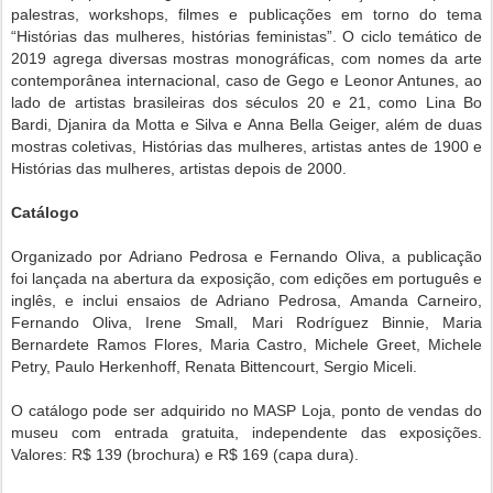
palestras, workshops, filmes e
publicações em torno do tema
“Histórias das mulheres, histórias feministas”. O ciclo temático
de
2019 agrega diversas mostras monográficas, com nomes da arte
contemporânea internacional, caso de Gego e Leonor Antunes, ao
lado de artistas brasileiras dos séculos 20 e 21, como Lina Bo
Bardi, Djanira da Motta e Silva e Anna Bella Geiger, além de duas
mostras coletivas, Histórias das mulheres, artistas antes de 1900 e
Histórias das mulheres, artistas depois de 2000.
Catálogo
Organizado por Adriano Pedrosa e Fernando Oliva, a publicação
foi lançada na abertura
da exposição, com edições em português e
inglês, e inclui ensaios de Adriano Pedrosa,
Amanda Carneiro,
Fernando Oliva, Irene Small, Mari Rodríguez Binnie, Maria
Bernardete
Ramos Flores, Maria Castro, Michele Greet, Michele
Petry, Paulo Herkenhoff, Renata
Bittencourt, Sergio Miceli.
O catálogo pode ser adquirido no MASP Loja, ponto de vendas do
museu com entrada
gratuita, independente das exposições.
Valores: R$ 139 (brochura) e R$ 169 (capa dura).