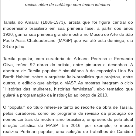
raciais além de catálogo com textos inéditos.
Tarsila do Amaral (1886-1973), artista que foi figura central do
modernismo brasileiro em sua
primeira fase, a partir dos anos
1920, ganha sua primeira grande mostra no Museu de Arte de
São
Paulo Assis Chateaubriand (MASP) que vai até esta domingo, dia
28 de julho.
Tarsila popular, com curadoria de Adriano Pedrosa e Fernando
Oliva, reúne 92 obras da artista, entre pinturas e desenhos. A
abertura de Tarsila popular é simultânea à da exposição Lina Bo
Bardi: Habitat, sobre a arquiteta ítalo-brasileira que projetou, entre
outros, o edifício que abriga o MASP. As mostras integram o ciclo
“Histórias das mulheres, histórias feministas”, eixo temático que
guiará a
programação da instituição ao longo de 2019.
O “popular” do título refere-se tanto ao recorte da obra de Tarsila,
pelos curadores, como ao
programa de revisão da produção de
nomes centrais do modernismo brasileiro, empreendido
pela atual
direção artística do MASP. Em 2016, por exemplo, o museu
realizou Portinari
popular, uma seleção de trabalhos de Candido