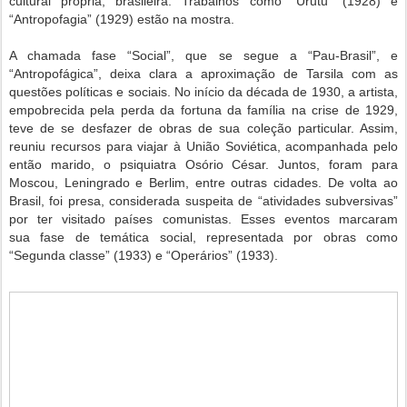
cultural própria, brasileira.
Trabalhos como “Urutu” (1928) e
“Antropofagia” (1929) estão na mostra.
A chamada fase “Social”, que se segue a “Pau-Brasil”, e
“Antropofágica”, deixa clara a
aproximação de Tarsila com as
questões políticas e sociais. No início da década de 1930, a
artista,
empobrecida pela perda da fortuna da família na crise de 1929,
teve de se desfazer
de obras de sua coleção particular. Assim,
reuniu recursos para viajar à União Soviética,
acompanhada pelo
então marido, o psiquiatra Osório César. Juntos, foram para
Moscou,
Leningrado e Berlim, entre outras cidades. De volta ao
Brasil, foi presa, considerada suspeita
de “atividades subversivas”
por ter visitado países comunistas. Esses eventos marcaram
sua
fase de temática social, representada por obras como
“Segunda classe” (1933) e “Operários”
(1933).