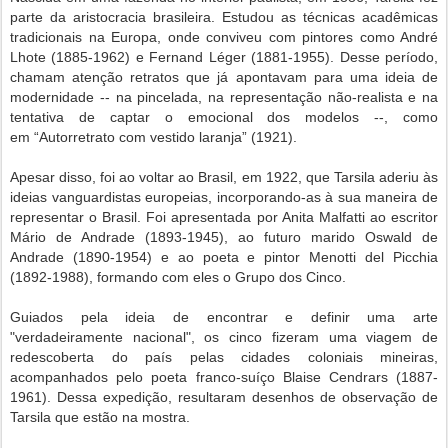
parte da aristocracia
brasileira. Estudou as técnicas acadêmicas
tradicionais na Europa, onde conviveu com pintores
como André
Lhote (1885-1962) e Fernand Léger (1881-1955). Desse período,
chamam
atenção retratos que já apontavam para uma ideia de
modernidade -- na pincelada, na representação não-realista e na
tentativa de captar o emocional dos modelos --, como
em
“Autorretrato com vestido laranja” (1921).
Apesar disso, foi ao voltar ao Brasil, em 1922, que Tarsila aderiu às
ideias vanguardistas
europeias, incorporando-as à sua maneira de
representar o Brasil. Foi apresentada por Anita
Malfatti ao escritor
Mário de Andrade (1893-1945), ao futuro marido Oswald de
Andrade
(1890-1954) e ao poeta e pintor Menotti del Picchia
(1892-1988), formando com eles o
Grupo dos Cinco.
Guiados pela ideia de encontrar e definir uma arte
"verdadeiramente nacional", os cinco
fizeram uma viagem de
redescoberta do país pelas cidades coloniais mineiras,
acompanhados
pelo poeta franco-suíço Blaise Cendrars (1887-
1961). Dessa expedição, resultaram desenhos
de observação de
Tarsila que estão na mostra.