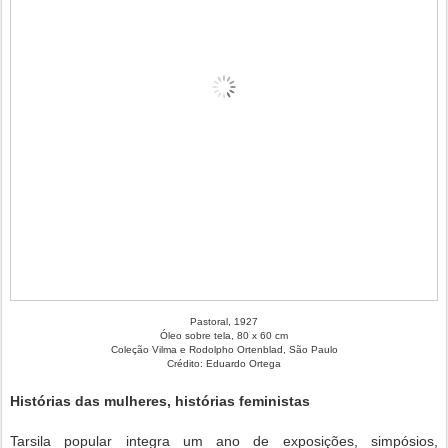
Pastoral, 1927
Óleo sobre tela, 80 x 60 cm
Coleção Vilma e Rodolpho Ortenblad, São Paulo
Crédito: Eduardo Ortega
Histórias das mulheres, histórias feministas
Tarsila popular integra um ano de exposições, simpósios,