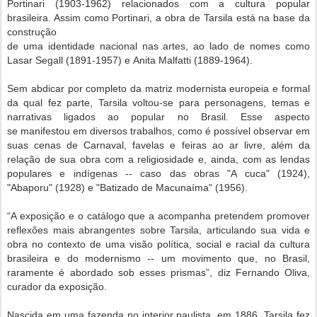
Portinari (1903-1962) relacionados com a
cultura popular
brasileira. Assim como Portinari, a obra de Tarsila está na base da
construção
de uma identidade nacional nas artes, ao lado de nomes como
Lasar Segall (1891-1957) e
Anita Malfatti (1889-1964).
Sem abdicar por completo da matriz modernista europeia e formal
da qual fez parte, Tarsila
voltou-se para personagens, temas e
narrativas ligados ao popular no Brasil. Esse aspecto
se
manifestou em diversos trabalhos, como é possível observar em
suas cenas de Carnaval,
favelas e feiras ao ar livre, além da
relação de sua obra com a religiosidade e, ainda, com as
lendas
populares e indígenas -- caso das obras "A cuca" (1924),
"Abaporu" (1928) e
"Batizado de Macunaíma" (1956).
“A exposição e o catálogo que a acompanha pretendem promover
reflexões mais abrangentes
sobre Tarsila, articulando sua vida e
obra no contexto de uma visão política, social e racial da
cultura
brasileira e do modernismo -- um movimento que, no Brasil,
raramente é abordado sob
esses prismas”, diz Fernando Oliva,
curador da exposição.
Nascida em uma fazenda no interior paulista, em 1886, Tarsila fez