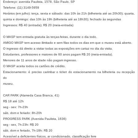
Endereço: avenida Paulista, 1578, São Paulo, SP
Telefone: (11) 3149-5959
Horários (em julho): terça, sexta e sábado: das 10h às 21h (bilheteria até as 20h30); quarta,
quinta e domingo: das 10h às 19h (bilheteria até as 18h30); fechado às segundas
Ingressos: R$ 40 (entrada); R$ 20 (meia-entrada)
O MASP tem entrada gratuita às terças-feiras, durante o dia todo.
AMIGO MASP tem acesso ilimitado e sem filas todos os dias em que o museu está aberto.
O ingresso dá direito a visitar todas as exposições em cartaz no dia da visita.
Estudantes, professores e maiores de 60 anos pagam R$ 20 (meia-entrada).
Menores de 11 anos de idade não pagam ingresso.
O MASP aceita todos os cartões de crédito.
Estacionamento: é preciso carimbar o ticket do estacionamento na bilheteria ou recepção
do
museu.
CAR PARK (Alameda Casa Branca, 41)
R$ 18 até 12h
seg - sex: 7h-23h
sáb, dom e feriado: 8h-20h
PROGRESS PARK (Avenida Paulista, 1636)
seg - sex, 7h-23h: R$ 20
sáb, dom e feriado, 7h-18h: R$ 20
Acessível a deficientes físicos, ar condicionado, classificação livre