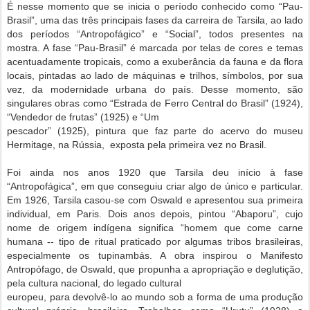
É nesse momento que se inicia o período conhecido como “Pau-
Brasil”, uma das três principais
fases da carreira de Tarsila, ao lado
dos períodos “Antropofágico” e “Social”, todos presentes
na
mostra. A fase “Pau-Brasil” é marcada por telas de cores e temas
acentuadamente tropicais,
como a exuberância da fauna e da flora
locais, pintadas ao lado de máquinas e trilhos,
símbolos, por sua
vez, da modernidade urbana do país. Desse momento, são
singulares obras
como “Estrada de Ferro Central do Brasil” (1924),
“Vendedor de frutas” (1925) e “Um
pescador” (1925), pintura que faz parte do acervo do museu
Hermitage, na Rússia,
exposta pela primeira vez no Brasil.
Foi ainda nos anos 1920 que Tarsila deu início à fase
“Antropofágica”, em que conseguiu
criar algo de único e particular.
Em 1926, Tarsila casou-se com Oswald e apresentou sua
primeira
individual, em Paris. Dois anos depois, pintou “Abaporu”, cujo
nome de origem
indígena significa “homem que come carne
humana -- tipo de ritual praticado por algumas
tribos brasileiras,
especialmente os tupinambás. A obra inspirou o Manifesto
Antropófago, de
Oswald, que propunha a apropriação e deglutição,
pela cultura nacional, do legado cultural
europeu, para devolvê-lo ao mundo sob a forma de uma produção