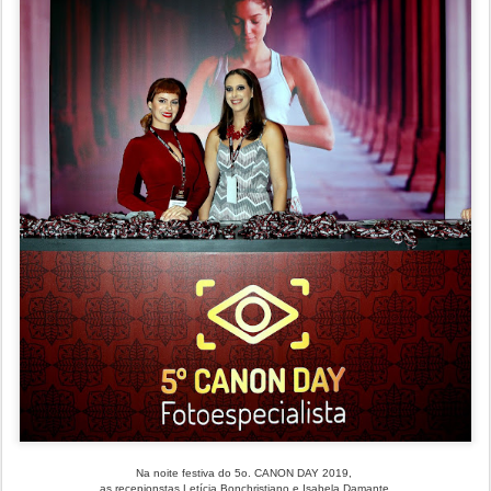
Na noite festiva do 5o. CANON DAY 2019,
as recepionstas Letícia Bonchristiano e Isabela Damante.