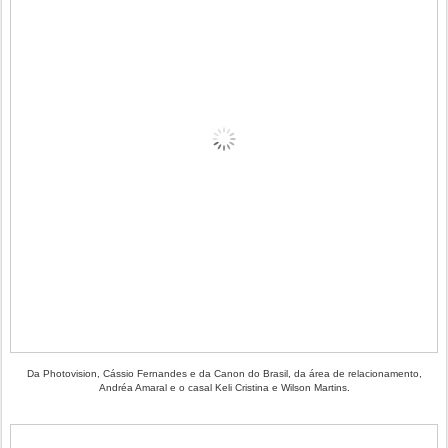
Da Photovision, Cássio Fernandes e da Canon do Brasil, da área de relacionamento,
Andréa Amaral e o casal Keli Cristina e Wilson Martins.