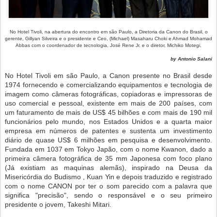
No Hotel Tivoli, na abertura do encontro em são Paulo, a Diretoria da Canon do Brasil, o
gerente, Gillyan Silveira e o presidente e Ceo, (Michael) Masaharu Choki e Ahmad Mohamad
Abbas com o coordenador de tecnologia, José Rene Jr. e o diretor, Michiko Motegi.
by Antonio Salani
No Hotel Tivoli em são Paulo, a Canon presente no Brasil desde
1974 fornecendo e comercializando equipamentos e tecnologia de
imagem como câmeras fotográficas, copiadoras e impressoras de
uso comercial e pessoal, existente em mais de 200 países, com
um faturamento de mais de US$ 45 bilhões e com mais de 190 mil
funcionários pelo mundo, nos Estados Unidos e a quarta maior
empresa em números de patentes e sustenta um investimento
diário de quase US$ 6 milhões em pesquisa e desenvolvimento.
Fundada em 1037 em Tokyo Japão, com o nome Kwanon, dado a
primeira câmera fotográfica de 35 mm Japonesa com foco plano
(Já existiam as maquinas alemãs), inspirado na Deusa da
Misericórdia do Budismo , Kuan Yin e depois traduzido e registrado
com o nome CANON por ter o som parecido com a palavra que
significa "precisão", sendo o responsável e o seu primeiro
presidente o jovem, Takeshi Mitari.