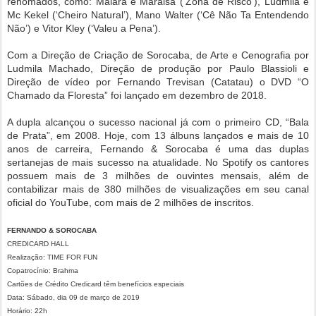
renomados, como: Maiara e Maraisa (‘Zona de Risco’), Ludmila e
Mc Kekel (‘Cheiro Natural’), Mano Walter (‘Cê Não Ta Entendendo
Não’) e Vitor Kley (‘Valeu a Pena’).
Com a Direção de Criação de Sorocaba, de Arte e Cenografia por
Ludmila Machado, Direção de produção por Paulo Blassioli e
Direção de vídeo por Fernando Trevisan (Catatau) o DVD “O
Chamado da Floresta” foi lançado em dezembro de 2018.
A dupla alcançou o sucesso nacional já com o primeiro CD, “Bala
de Prata”, em 2008. Hoje, com 13 álbuns lançados e mais de 10
anos de carreira, Fernando & Sorocaba é uma das duplas
sertanejas de mais sucesso na atualidade. No Spotify os cantores
possuem mais de 3 milhões de ouvintes mensais, além de
contabilizar mais de 380 milhões de visualizações em seu canal
oficial do YouTube, com mais de 2 milhões de inscritos.
FERNANDO & SOROCABA
CREDICARD HALL
Realização: TIME FOR FUN
Copatrocínio: Brahma
Cartões de Crédito Credicard têm benefícios especiais
Data: Sábado, dia 09 de março de 2019
Horário: 22h