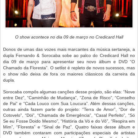
O show acontece no dia 09 de março no Credicard Hall
Donos de umas das vozes mais marcantes da música sertaneja, a
dupla Fernando & Sorocaba sobe ao palco do Credicard Hall no
dia 09 de março para apresentar seu novo álbum e DVD “O
Chamado da Floresta”. O setlist é repleto de novos sucessos, mas
o show não deixa de fora os maiores clássicos da carreira da
dupla.
Sorocaba compôs algumas canções desse projeto, são elas: “Nove
entre Dez”, “Caminhão de Mudança”, “Zona de Risco”, “Conselho
de Pai” e “Cada Louco com Sua Loucura”. Além dessas canções,
outras ainda fazem parte do projeto: “Terra de Amor”, “Dor de
Cotovelo”, “Dói”, “Chamada de Emergência”, “Casal Perfeito”, “Só
Se eu Fosse Doido Mesmo”, “História da Vó e do Vô”, “Respira em
Mim”, “Floresta” e “Sinal de Paz”. Quatro faixas desse álbum e
DVD também contaram com participações especiais de artistas