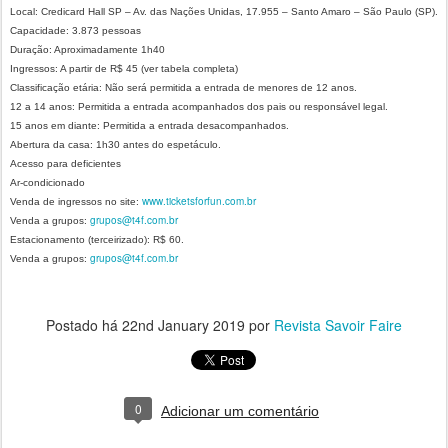
Local: Credicard Hall SP – Av. das Nações Unidas, 17.955 – Santo Amaro – São Paulo (SP).
Capacidade: 3.873 pessoas
Duração: Aproximadamente 1h40
Ingressos: A partir de R$ 45 (ver tabela completa)
Classificação etária: Não será permitida a entrada de menores de 12 anos.
12 a 14 anos: Permitida a entrada acompanhados dos pais ou responsável legal.
15 anos em diante: Permitida a entrada desacompanhados.
Abertura da casa: 1h30 antes do espetáculo.
Acesso para deficientes
Ar-condicionado
www.ticketsforfun.com.br
Venda de ingressos no site:
grupos@t4f.com.br
Venda a grupos:
Estacionamento (terceirizado): R$ 60.
grupos@t4f.com.br
Venda a grupos:
Postado há
22nd January 2019
por
Revista Savoir Faire
0
Adicionar um comentário