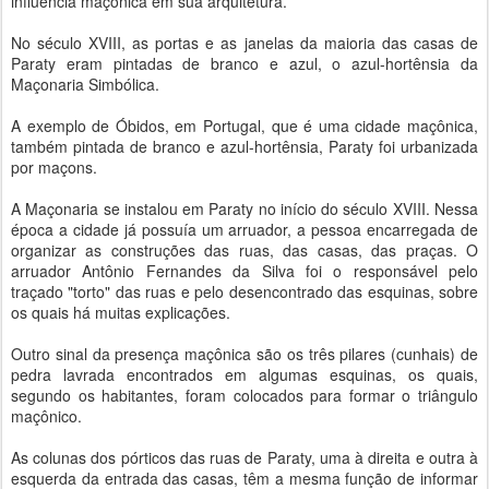
influência maçônica em sua arquitetura.
No século XVIII, as portas e as janelas da maioria das casas de
Paraty eram pintadas de branco e azul, o azul-hortênsia da
Maçonaria Simbólica.
A exemplo de Óbidos, em Portugal, que é uma cidade maçônica,
também pintada de branco e azul-hortênsia, Paraty foi urbanizada
por maçons.
A Maçonaria se instalou em Paraty no início do século XVIII. Nessa
época a cidade já possuía um arruador, a pessoa encarregada de
organizar as construções das ruas, das casas, das praças. O
arruador Antônio Fernandes da Silva foi o responsável pelo
traçado "torto" das ruas e pelo desencontrado das esquinas, sobre
os quais há muitas explicações.
Outro sinal da presença maçônica são os três pilares (cunhais) de
pedra lavrada encontrados em algumas esquinas, os quais,
segundo os habitantes, foram colocados para formar o triângulo
maçônico.
As colunas dos pórticos das ruas de Paraty, uma à direita e outra à
esquerda da entrada das casas, têm a mesma função de informar