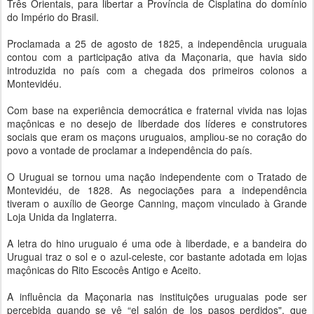
Três Orientais, para libertar a Província de Cisplatina do domínio
do Império do Brasil.
Proclamada a 25 de agosto de 1825, a independência uruguaia
contou com a participação ativa da Maçonaria, que havia sido
introduzida no país com a chegada dos primeiros colonos a
Montevidéu.
Com base na experiência democrática e fraternal vivida nas lojas
maçônicas e no desejo de liberdade dos líderes e construtores
sociais que eram os maçons uruguaios, ampliou-se no coração do
povo a vontade de proclamar a independência do país.
O Uruguai se tornou uma nação independente com o Tratado de
Montevidéu, de 1828. As negociações para a independência
tiveram o auxílio de George Canning, maçom vinculado à Grande
Loja Unida da Inglaterra.
A letra do hino uruguaio é uma ode à liberdade, e a bandeira do
Uruguai traz o sol e o azul-celeste, cor bastante adotada em lojas
maçônicas do Rito Escocês Antigo e Aceito.
A influência da Maçonaria nas instituições uruguaias pode ser
percebida quando se vê “el salón de los pasos perdidos", que