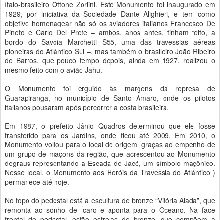
ítalo-brasileiro Ottone Zorlini. Este Monumento foi inaugurado em
1929, por iniciativa da Sociedade Dante Alighieri, e tem como
objetivo homenagear não só os aviadores italianos Francesco De
Pineto e Carlo Del Prete – ambos, anos antes, tinham feito, a
bordo do Savoia Marchetti S55, uma das travessias aéreas
pioneiras do Atlântico Sul –, mas também o brasileiro João Ribeiro
de Barros, que pouco tempo depois, ainda em 1927, realizou o
mesmo feito com o avião Jahu.
O Monumento foi erguido às margens da represa de
Guarapiranga, no município de Santo Amaro, onde os pilotos
italianos pousaram após percorrer a costa brasileira.
Em 1987, o prefeito Jânio Quadros determinou que ele fosse
transferido para os Jardins, onde ficou até 2009. Em 2010, o
Monumento voltou para o local de origem, graças ao empenho de
um grupo de maçons da região, que acrescentou ao Monumento
degraus representando a Escada de Jacó, um símbolo maçônico.
Nesse local, o Monumento aos Heróis da Travessia do Atlântico )
permanece até hoje.
No topo do pedestal está a escultura de bronze “Vitória Alada”, que
remonta ao sonho de Ícaro e aponta para o Oceano. Na face
frontal do pedestal, estão estrelas de bronze, que compõem a