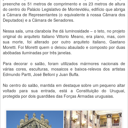
preenche os 51 metros de comprimento e os 23 metros de altura
do centro do Palácio Legislativo de Montevidéu, edifício que abriga
a Cámara de Representantes (o equivalente à nossa Câmara dos
Deputados) e a Câmara de Senadores.
Nessa sala, uma claraboia lhe dá luminosidade – o teto, no projeto
original do arquiteto italiano Vittorio Meano, era plano, mas, com
sua morte, foi alterado por outro arquiteto italiano, Gaetano
Moretti. Foi Moretti quem o deixou abaulado e composto por duas
abóbadas iluminadas por três janelas.
Para decorar o salão, foram utilizados mármores nacionais de
várias cores, esculturas, mosaicos e baixos-relevos dos artistas
Edmundo Partti, José Belloni y Juan Buffa.
No centro do salão, mantida em destaque sobre um pequeno altar
voltado para sua entrada, está a Constituição do Uruguai,
protegida por dois guardiães das Forças Armadas uruguaias.