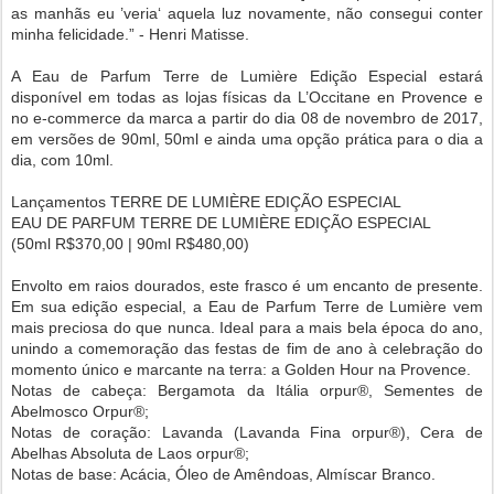
as manhãs eu ’veria‘ aquela luz novamente, não consegui conter
minha felicidade.” - Henri Matisse.
A Eau de Parfum Terre de Lumière Edição Especial estará
disponível em todas as lojas físicas da L’Occitane en Provence e
no e-commerce da marca a partir do dia 08 de novembro de 2017,
em versões de 90ml, 50ml e ainda uma opção prática para o dia a
dia, com 10ml.
Lançamentos TERRE DE LUMIÈRE EDIÇÃO ESPECIAL
EAU DE PARFUM TERRE DE LUMIÈRE EDIÇÃO ESPECIAL
(50ml R$370,00 | 90ml R$480,00)
Envolto em raios dourados, este frasco é um encanto de presente.
Em sua edição especial, a Eau de Parfum Terre de Lumière vem
mais preciosa do que nunca. Ideal para a mais bela época do ano,
unindo a comemoração das festas de fim de ano à celebração do
momento único e marcante na terra: a Golden Hour na Provence.
Notas de cabeça: Bergamota da Itália orpur®, Sementes de
Abelmosco Orpur®;
Notas de coração: Lavanda (Lavanda Fina orpur®), Cera de
Abelhas Absoluta de Laos orpur®;
Notas de base: Acácia, Óleo de Amêndoas, Almíscar Branco.