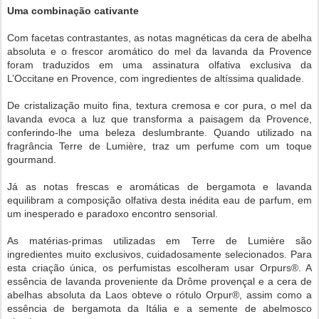
Uma combinação cativante
Com facetas contrastantes, as notas magnéticas da cera de abelha
absoluta e o frescor aromático do mel da lavanda da Provence
foram traduzidos em uma assinatura olfativa exclusiva da
L’Occitane en Provence, com ingredientes de altíssima qualidade.
De cristalização muito fina, textura cremosa e cor pura, o mel da
lavanda evoca a luz que transforma a paisagem da Provence,
conferindo-lhe uma beleza deslumbrante. Quando utilizado na
fragrância Terre de Lumière, traz um perfume com um toque
gourmand.
Já as notas frescas e aromáticas de bergamota e lavanda
equilibram a composição olfativa desta inédita eau de parfum, em
um inesperado e paradoxo encontro sensorial.
As matérias-primas utilizadas em Terre de Lumière são
ingredientes muito exclusivos, cuidadosamente selecionados. Para
esta criação única, os perfumistas escolheram usar Orpurs®. A
essência de lavanda proveniente da Drôme provençal e a cera de
abelhas absoluta da Laos obteve o rótulo Orpur®, assim como a
essência de bergamota da Itália e a semente de abelmosco