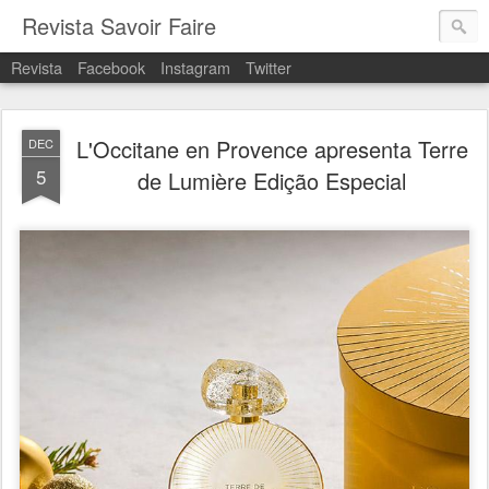
Revista Savoir Faire
Revista
Facebook
Instagram
Twitter
L'Occitane en Provence apresenta Terre
DEC
5
de Lumière Edição Especial