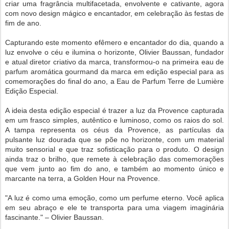
criar uma fragrância multifacetada, envolvente e cativante, agora
com novo design mágico e encantador, em celebração às festas de
fim de ano.
Capturando este momento efêmero e encantador do dia, quando a
luz envolve o céu e ilumina o horizonte, Olivier Baussan, fundador
e atual diretor criativo da marca, transformou-o na primeira eau de
parfum aromática gourmand da marca em edição especial para as
comemorações do final do ano, a Eau de Parfum Terre de Lumière
Edição Especial.
A ideia desta edição especial é trazer a luz da Provence capturada
em um frasco simples, autêntico e luminoso, como os raios do sol.
A tampa representa os céus da Provence, as partículas da
pulsante luz dourada que se põe no horizonte, com um material
muito sensorial e que traz sofisticação para o produto. O design
ainda traz o brilho, que remete à celebração das comemorações
que vem junto ao fim do ano, e também ao momento único e
marcante na terra, a Golden Hour na Provence.
"A luz é como uma emoção, como um perfume eterno. Você aplica
em seu abraço e ele te transporta para uma viagem imaginária
fascinante." – Olivier Baussan.