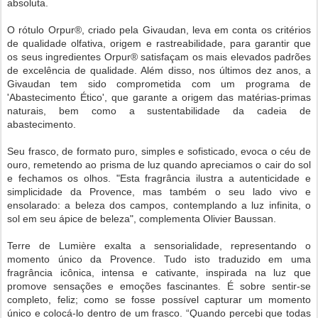
absoluta.
O rótulo Orpur®, criado pela Givaudan, leva em conta os critérios
de qualidade olfativa, origem e rastreabilidade, para garantir que
os seus ingredientes Orpur® satisfaçam os mais elevados padrões
de excelência de qualidade. Além disso, nos últimos dez anos, a
Givaudan tem sido comprometida com um programa de
'Abastecimento Ético', que garante a origem das matérias-primas
naturais, bem como a sustentabilidade da cadeia de
abastecimento.
Seu frasco, de formato puro, simples e sofisticado, evoca o céu de
ouro, remetendo ao prisma de luz quando apreciamos o cair do sol
e fechamos os olhos. "Esta fragrância ilustra a autenticidade e
simplicidade da Provence, mas também o seu lado vivo e
ensolarado: a beleza dos campos, contemplando a luz infinita, o
sol em seu ápice de beleza", complementa Olivier Baussan.
Terre de Lumière exalta a sensorialidade, representando o
momento único da Provence. Tudo isto traduzido em uma
fragrância icônica, intensa e cativante, inspirada na luz que
promove sensações e emoções fascinantes. É sobre sentir-se
completo, feliz; como se fosse possível capturar um momento
único e colocá-lo dentro de um frasco. “Quando percebi que todas