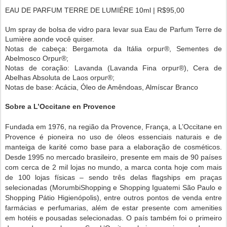
EAU DE PARFUM TERRE DE LUMIÉRE 10ml | R$95,00
Um spray de bolsa de vidro para levar sua Eau de Parfum Terre de
Lumière aonde você quiser.
Notas de cabeça: Bergamota da Itália orpur®, Sementes de
Abelmosco Orpur®;
Notas de coração: Lavanda (Lavanda Fina orpur®), Cera de
Abelhas Absoluta de Laos orpur®;
Notas de base: Acácia, Óleo de Amêndoas, Almíscar Branco
Sobre a L’Occitane en Provence
Fundada em 1976, na região da Provence, França, a L’Occitane en
Provence é pioneira no uso de óleos essenciais naturais e de
manteiga de karité como base para a elaboração de cosméticos.
Desde 1995 no mercado brasileiro, presente em mais de 90 países
com cerca de 2 mil lojas no mundo, a marca conta hoje com mais
de 100 lojas físicas – sendo três delas flagships em praças
selecionadas (MorumbiShopping e Shopping Iguatemi São Paulo e
Shopping Pátio Higienópolis), entre outros pontos de venda entre
farmácias e perfumarias, além de estar presente com amenities
em hotéis e pousadas selecionadas. O país também foi o primeiro