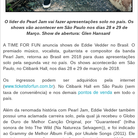
O líder do Pearl Jam vai fazer apresentações solo no país. Os
shows vão acontecer em São Paulo nos dias 28 e 29 de
Março. Show de abertura: Glen Hansard
A TIME FOR FUN anuncia shows de Eddie Vedder no Brasil. O
premiado músico, vocalista, guitarrista e compositor da banda
Pearl Jam, retorna ao Brasil em 2018 para duas apresentações
solo pela segunda vez no país. Os shows acontecerão em São
Paulo, no Citibank Hall, nos dias 28 e 29 de março de 2018.
Os ingressos podem ser adquiridos pela internet
www.ticketsforfun.com.br
(
). No Citibank Hall em São Paulo (sem
pontos de venda
taxa de conveniência) e nos demais
em todo o
país.
Além da renomada história com Pearl Jam, Eddie Vedder também
possui uma aclamada carreira solo, pela qual já recebeu o Globo
de Ouro de Melhor Canção Original, por “Guaranteed” (trilha
sonora de Into The Wild (Na Natureza Selvagem)), e foi indicado
ao Grammy de Melhor Álbum Folk, por Ukulele Songs (2011). Ele