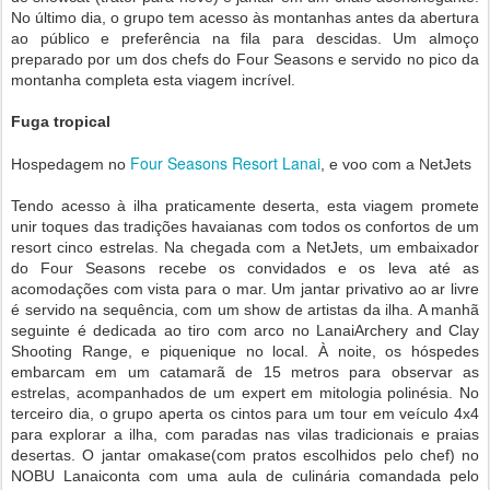
No último dia, o grupo tem acesso às montanhas antes da abertura
ao público e preferência na fila para descidas. Um almoço
preparado por um dos chefs do Four Seasons e servido no pico da
montanha completa esta viagem incrível.
Fuga tropical
Four Seasons Resort Lanai
Hospedagem no
, e voo com a NetJets
Tendo acesso à ilha praticamente deserta, esta viagem promete
unir toques das tradições havaianas com todos os confortos de um
resort cinco estrelas. Na chegada com a NetJets, um embaixador
do Four Seasons recebe os convidados e os leva até as
acomodações com vista para o mar. Um jantar privativo ao ar livre
é servido na sequência, com um show de artistas da ilha. A manhã
seguinte é dedicada ao tiro com arco no LanaiArchery and Clay
Shooting Range, e piquenique no local. À noite, os hóspedes
embarcam em um catamarã de 15 metros para observar as
estrelas, acompanhados de um expert em mitologia polinésia. No
terceiro dia, o grupo aperta os cintos para um tour em veículo 4x4
para explorar a ilha, com paradas nas vilas tradicionais e praias
desertas. O jantar omakase(com pratos escolhidos pelo chef) no
NOBU Lanaiconta com uma aula de culinária comandada pelo