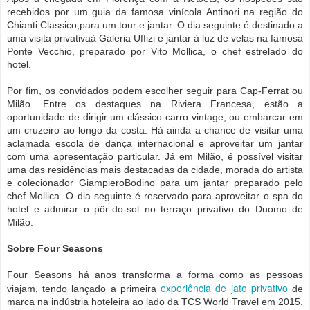
recebidos por um guia da famosa vinícola Antinori na região do
Chianti Classico,para um tour e jantar. O dia seguinte é destinado a
uma visita privativaà Galeria Uffizi e jantar à luz de velas na famosa
Ponte Vecchio, preparado por Vito Mollica, o chef estrelado do
hotel.
Por fim, os convidados podem escolher seguir para Cap-Ferrat ou
Milão. Entre os destaques na Riviera Francesa, estão a
oportunidade de dirigir um clássico carro vintage, ou embarcar em
um cruzeiro ao longo da costa. Há ainda a chance de visitar uma
aclamada escola de dança internacional e aproveitar um jantar
com uma apresentação particular. Já em Milão, é possível visitar
uma das residências mais destacadas da cidade, morada do artista
e colecionador GiampieroBodino para um jantar preparado pelo
chef Mollica. O dia seguinte é reservado para aproveitar o spa do
hotel e admirar o pôr-do-sol no terraço privativo do Duomo de
Milão.
Sobre Four Seasons
Four Seasons há anos transforma a forma como as pessoas
experiência de jato privativo
viajam, tendo lançado a primeira
de
marca na indústria hoteleira ao lado da TCS World Travel em 2015.