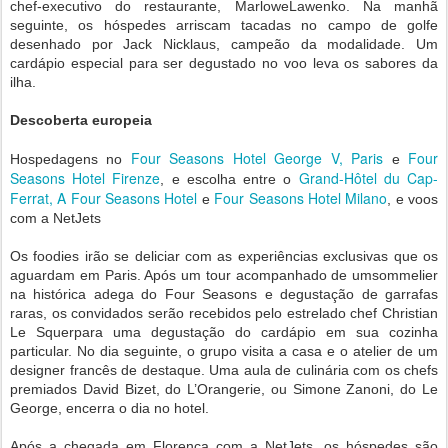
chef-executivo do restaurante, MarloweLawenko. Na manhã
seguinte, os hóspedes arriscam tacadas no campo de golfe
desenhado por Jack Nicklaus, campeão da modalidade. Um
cardápio especial para ser degustado no voo leva os sabores da
ilha.
Descoberta europeia
Four Seasons Hotel George V, Paris
Four
Hospedagens no
e
Seasons Hotel Firenze
Grand-Hôtel du Cap-
, e escolha entre o
Ferrat, A Four Seasons Hotel
Four Seasons Hotel Milano
e
, e voos
com a NetJets
Os foodies irão se deliciar com as experiências exclusivas que os
aguardam em Paris. Após um tour acompanhado de umsommelier
na histórica adega do Four Seasons e degustação de garrafas
raras, os convidados serão recebidos pelo estrelado chef Christian
Le Squerpara uma degustação do cardápio em sua cozinha
particular. No dia seguinte, o grupo visita a casa e o atelier de um
designer francês de destaque. Uma aula de culinária com os chefs
premiados David Bizet, do L’Orangerie, ou Simone Zanoni, do Le
George, encerra o dia no hotel.
Após a chegada em Florença com a NetJets, os hóspedes são