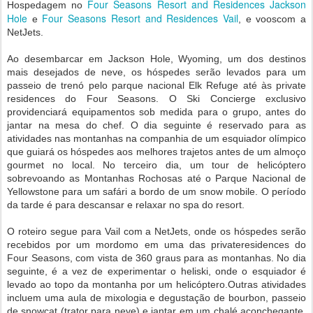
Four Seasons Resort and Residences Jackson
Hospedagem no
Hole
Four Seasons Resort and Residences Vail
e
, e vooscom a
NetJets.
Ao desembarcar em Jackson Hole, Wyoming, um dos destinos
mais desejados de neve, os hóspedes serão levados para um
passeio de trenó pelo parque nacional Elk Refuge até às private
residences do Four Seasons. O Ski Concierge exclusivo
providenciará equipamentos sob medida para o grupo, antes do
jantar na mesa do chef. O dia seguinte é reservado para as
atividades nas montanhas na companhia de um esquiador olímpico
que guiará os hóspedes aos melhores trajetos antes de um almoço
gourmet no local. No terceiro dia, um tour de helicóptero
sobrevoando as Montanhas Rochosas até o Parque Nacional de
Yellowstone para um safári a bordo de um snow mobile. O período
da tarde é para descansar e relaxar no spa do resort.
O roteiro segue para Vail com a NetJets, onde os hóspedes serão
recebidos por um mordomo em uma das privateresidences do
Four Seasons, com vista de 360 graus para as montanhas. No dia
seguinte, é a vez de experimentar o heliski, onde o esquiador é
levado ao topo da montanha por um helicóptero.Outras atividades
incluem uma aula de mixologia e degustação de bourbon, passeio
de snowcat (trator para neve) e jantar em um chalé aconchegante.