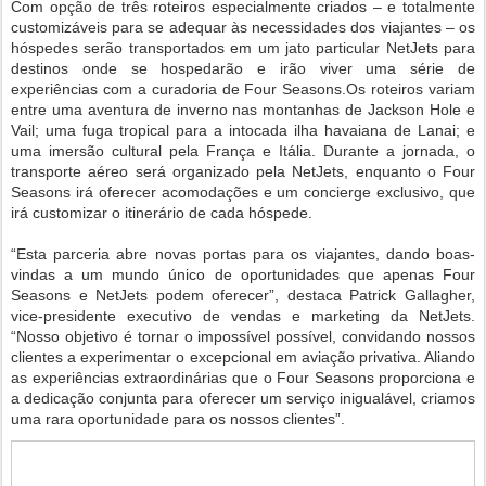
Com opção de três roteiros especialmente criados – e totalmente
customizáveis para se adequar às necessidades dos viajantes – os
hóspedes serão transportados em um jato particular NetJets para
destinos onde se hospedarão e irão viver uma série de
experiências com a curadoria de Four Seasons.Os roteiros variam
entre uma aventura de inverno nas montanhas de Jackson Hole e
Vail; uma fuga tropical para a intocada ilha havaiana de Lanai; e
uma imersão cultural pela França e Itália. Durante a jornada, o
transporte aéreo será organizado pela NetJets, enquanto o Four
Seasons irá oferecer acomodações e um concierge exclusivo, que
irá customizar o itinerário de cada hóspede.
“Esta parceria abre novas portas para os viajantes, dando boas-
vindas a um mundo único de oportunidades que apenas Four
Seasons e NetJets podem oferecer”, destaca Patrick Gallagher,
vice-presidente executivo de vendas e marketing da NetJets.
“Nosso objetivo é tornar o impossível possível, convidando nossos
clientes a experimentar o excepcional em aviação privativa. Aliando
as experiências extraordinárias que o Four Seasons proporciona e
a dedicação conjunta para oferecer um serviço inigualável, criamos
uma rara oportunidade para os nossos clientes”.