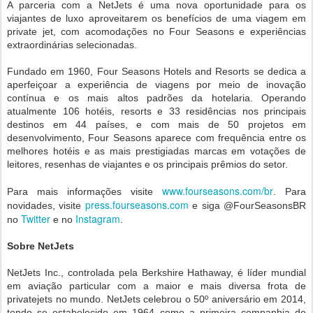
A parceria com a NetJets é uma nova oportunidade para os
viajantes de luxo aproveitarem os benefícios de uma viagem em
private jet, com acomodações no Four Seasons e experiências
extraordinárias selecionadas.
Fundado em 1960, Four Seasons Hotels and Resorts se dedica a
aperfeiçoar a experiência de viagens por meio de inovação
contínua e os mais altos padrões da hotelaria. Operando
atualmente 106 hotéis, resorts e 33 residências nos principais
destinos em 44 países, e com mais de 50 projetos em
desenvolvimento, Four Seasons aparece com frequência entre os
melhores hotéis e as mais prestigiadas marcas em votações de
leitores, resenhas de viajantes e os principais prêmios do setor.
www.fourseasons.com/br
Para mais informações visite
. Para
press.fourseasons.com
novidades, visite
e siga @FourSeasonsBR
Twitter
Instagram
no
e no
.
Sobre NetJets
NetJets Inc., controlada pela Berkshire Hathaway, é líder mundial
em aviação particular com a maior e mais diversa frota de
privatejets no mundo. NetJets celebrou o 50º aniversário em 2014,
tendo se estabelecido em 1964 como a primeira companhia de