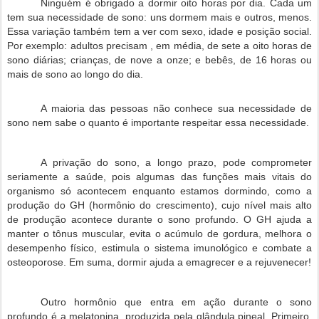
Ninguém
é
obrigado
a
dormir
oito
horas
por
dia
.
Cada
um
tem
sua
necessidade
de
sono
: uns dormem
mais
e
outros
,
menos
.
Essa variação
também
tem a
ver
com
sexo
,
idade
e
posição
social
.
Por
exemplo
:
adultos
precisam ,
em
média
, de
sete
a
oito
horas
de
sono
diárias
;
crianças
, de
nove
a onze; e
bebês
, de 16
horas
ou
mais
de
sono
ao
longo
do
dia
.
A
maioria
das
pessoas
não
conhece
sua
necessidade
de
sono
nem
sabe o
quanto
é
importante
respeitar
essa
necessidade
.
A
privação
do
sono
, a
longo
prazo
, pode
comprometer
seriamente a
saúde
,
pois
algumas das
funções
mais
vitais
do
organismo
só
acontecem
enquanto
estamos dormindo,
como
a
produção
do GH (
hormônio
do
crescimento
),
cujo
nível
mais
alto
de
produção
acontece
durante
o
sono
profundo
. O GH
ajuda
a
manter
o tônus muscular, evita o
acúmulo
de
gordura
,
melhora
o
desempenho
físico
, estimula o
sistema
imunológico e
combate
a
osteoporose
.
Em
suma
,
dormir
ajuda
a
emagrecer
e a rejuvenecer!
Outro
hormônio
que
entra
em
ação
durante
o
sono
profundo
é a melatonina, produzida
pela
glândula
pineal.
Primeiro
,