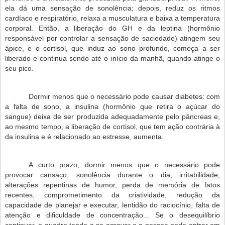
ela
dá uma
sensação
de
sonolência
;
depois
, reduz os
ritmos
cardíaco
e
respiratório
, relaxa a
musculatura
e
baixa
a
temperatura
corporal
.
Então
, a
liberação
do GH e da leptina (
hormônio
responsável
por
controlar
a
sensação
de
saciedade
) atingem
seu
ápice
, e o cortisol,
que
induz ao
sono
profundo
,
começa
a
ser
liberado e continua sendo
até
o
início
da
manhã
,
quando
atinge o
seu
pico
.
Dormir
menos
que
o
necessário
pode
causar
diabetes
:
com
a
falta
de
sono
, a
insulina
(
hormônio
que
retira
o
açúcar
do
sangue
)
deixa
de
ser
produzida adequadamente
pelo
pâncreas
e,
ao
mesmo
tempo
, a
liberação
de cortisol,
que
tem
ação
contrária
à
da
insulina
e é relacionado ao
estresse
,
aumenta
.
A
curto
prazo
,
dormir
menos
que
o
necessário
pode
provocar
cansaço
,
sonolência
durante
o
dia
, irritabilidade,
alterações repentinas de
humor
,
perda
de
memória
de
fatos
recentes
, comprometimento da
criatividade
, redução da
capacidade
de
planejar
e
executar
, lentidão do
raciocínio
,
falta
de
atenção
e
dificuldade
de
concentração
... Se o desequilíbrio
continuar
, o
quadro
tende a se
agravar
e a
pessoa
pode
entrar
em