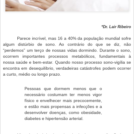
*Dr. Lair Ribeiro
Parece
incrível
,
mas
16 a 40% da
população
mundial sofre
algum
distúrbio
de
sono
. Ao
contrário
do
que
se diz,
não
“perdemos”
um
terço
de nossas
vidas
dormindo.
Durante
o
sono
,
ocorrem
importantes
processos
metabólicos
,
fundamentais
à
nossa
saúde
e
bem-estar
.
Quando
nosso
processo
sono-vigília se
encontra
em
desequilíbrio, verdadeiras
catástrofes
podem
ocorrer
a
curto
,
médio
ou
longo
prazo
.
Pessoas
que
dormem
menos
que
o
necessário
costumam
ter
menos
vigor
físico
e
envelhecer
mais
precocemente
,
e estão
mais
propensas a
infecções
e a
desenvolver
doenças
,
como
obesidade
,
diabetes
e
hipertensão
arterial.