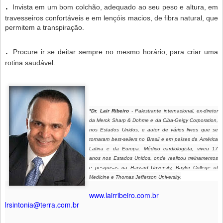
.
Invista em um bom colchão, adequado ao seu peso e altura, em
travesseiros confortáveis e em lençóis macios, de fibra natural, que
permitem a transpiração.
.
Procure ir se deitar sempre no mesmo horário, para criar uma
rotina saudável.
*Dr. Lair Ribeiro
- Palestrante internacional, ex-diretor
da Merck Sharp & Dohme e da Ciba-Geigy Corporation,
nos Estados Unidos, e autor de vários livros que se
tornaram best-sellers no Brasil e em países da América
Latina e da Europa. Médico cardiologista, viveu 17
anos nos Estados Unidos, onde realizou treinamentos
e pesquisas na Harvard Unversity, Baylor College of
Medicine e Thomas Jefferson University.
www.lairribeiro.com.br
lrsintonia@terra.com.br