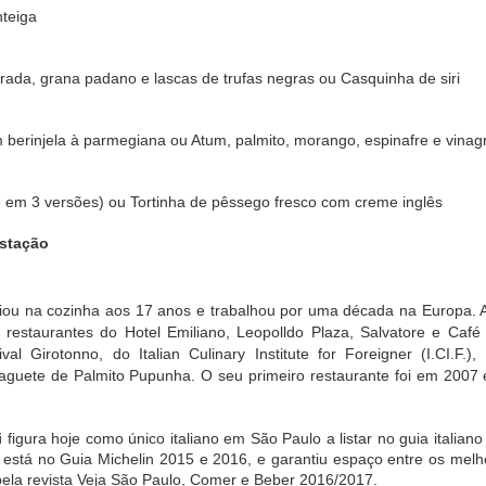
itude 25: o
Quantos mitos
Vans e Curren
ISDIN lança
teiga
abernet
você já escutou
Caples
Hyaluronic Ey
vignon que
sobre implantes
apresentam Pro
un 13th
May 16th
May 15th
May 15th
z o poder do
dentários?
Model com foco
 e a arte da
em performance
rada, grana padano e lascas de trufas negras ou Casquinha de siri
1
nificação
e durabilidade
rasileira
 berinjela à parmegiana ou Atum, palmito, morango, espinafre e vinagr
 exposição,
Restaurantes de
FLÁVIA
HOTEL DA
stival da
Socorro (SP)
ALESSANDRA É
CATARATAS,
ituânia,
preparam
A ESTRELA DA
BELMOND
ay 9th
May 9th
May 5th
May 5th
erto, curso
experiências
CAMPANHA DIA
HOTEL,
e em 3 versões) ou Tortinha de pêssego fresco com creme inglês
fotografia:
gastronômicas
DAS MÃES
INAUGURA
onfira a
para o Dia das
JORGE
TERRAÇO 
Estação
ogramação
Mães
BISCHOFF
COM MENU 
ural de maio
CHEF LUIZ
Casa Museu
FILIPE SOUZA
riência de
Goldko, marca da
Parkinson:
A cidade de
a Klabin
PARCERIA C
fári com
famila
Segunda
Socorro rece
ciou na cozinha aos 17 anos e trabalhou por uma década na Europa. A
MOËT &
nclusão e
Kopenhagen,
patologia
jornalistas d
pr 14th
Apr 9th
Apr 9th
Apr 9th
 restaurantes do Hotel Emiliano, Leopolldo Plaza, Salvatore e Caf
CHANDON
ibilidade em
lança novos
degenerativa
todo o Brasil 
al Girotonno, do Italian Culinary Institute for Foreigner (I.CI.F.
so hotel sul-
sabores de ovos
crônica mais
VI Congresso
1
africano
de Páscoa
frequente no
ABIME
uete de Palmito Pupunha. O seu primeiro restaurante foi em 2007 e
mundo
ntendo a
MIS realiza
LANÇAMENTO
SÍNDROME 
i
figura hoje como único italiano em São Paulo a listar no guia italiano
una do seu
exposição inédita
OFICIAL DO
ENVELHECIM
está no Guia Michelin 2015 e 2016, e garantiu espaço entre os melho
o e gato
para celebrar os
MARCO ZERO
TO PRECOC
Feb 3rd
Feb 3rd
Feb 3rd
Feb 3rd
pela revista Veja São Paulo, Comer e Beber 2016/2017.
audável
50 anos de
DA
BUCAL