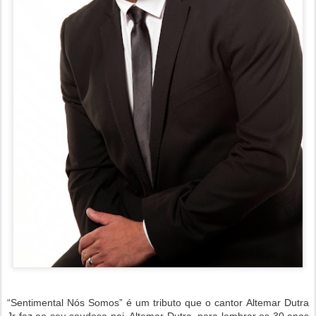
“Sentimental Nós Somos” é um tributo que o cantor Altemar Dutra
Jr faz ao seu saudoso pai, Altemar Dutra, para lembrar os 30 anos