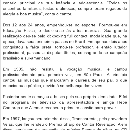
cenário principal de sua infância e adolescência. “Todos os
encontros familiares, festas e almoços, sempre foram regados de
alegria e boa música”, conta o cantor.
Dos 12 aos 24 anos, empenhou-se no esporte. Formou-se em
Educação Física, e dedicou-se às artes marciais. Sua grande
realização deu-se pelo kickboxing full contact, modalidade que, na
época, dava seus primeiros passos no Brasil. Em apenas dois anos
conquistou a faixa preta, tornou-se professor, e então lutador
profissional, passou a disputar títulos, consagrando-se campeão
brasileiro e sul-americano.
Em 1995, não resistiu à vocação musical, e cantou
profissionalmente pela primeira vez, em São Paulo. A princípio
cantou as músicas que marcaram a carreira de seu pai, o que
emocionou o público, devido à semelhança das vozes.
Posteriormente começou a busca pela sua própria identidade. E foi
no programa de televisão da apresentadora e amiga Hebe
Camargo que Altemar recebeu o primeiro convite para gravar.
Em 1997, lançou seu primeiro disco, Transparente, pela gravadora
Velas, que lhe rendeu o Prêmio Sharp de Cantor Revelação. Além
disso, participou da gravação da música Poema do olhar, no CD