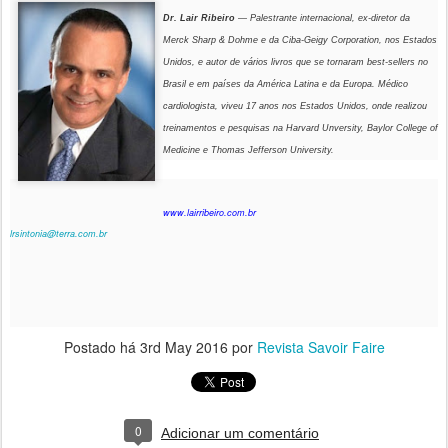
Dr. Lair Ribeiro
— Palestrante internacional, ex-diretor da
Merck Sharp & Dohme e da Ciba-Geigy Corporation, nos Estados
Unidos, e autor de vários livros que se tornaram best-sellers no
Brasil e em países da América Latina e da Europa. Médico
cardiologista, viveu 17 anos nos Estados Unidos, onde realizou
treinamentos e pesquisas na Harvard Unversity, Baylor College of
Medicine e Thomas Jefferson University.
www.lairribeiro.com.br
lrsintonia@terra.com.br
Postado há
3rd May 2016
por
Revista Savoir Faire
0
Adicionar um comentário