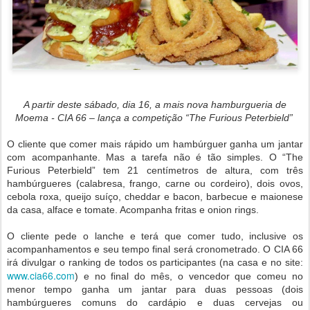
A partir deste sábado, dia 16, a mais nova hamburgueria de
Moema - CIA 66 – lança a competição “The Furious Peterbield”
O cliente que comer mais rápido um hambúrguer ganha um jantar
com acompanhante. Mas a tarefa não é tão simples. O “The
Furious Peterbield” tem 21 centímetros de altura, com três
hambúrgueres (calabresa, frango, carne ou cordeiro), dois ovos,
cebola roxa, queijo suíço, cheddar e bacon, barbecue e maionese
da casa, alface e tomate. Acompanha fritas e onion rings.
O cliente pede o lanche e terá que comer tudo, inclusive os
acompanhamentos e seu tempo final será cronometrado. O CIA 66
irá divulgar o ranking de todos os participantes (na casa e no site:
www.cia66.com
) e no final do mês, o vencedor que comeu no
menor tempo ganha um jantar para duas pessoas (dois
hambúrgueres comuns do cardápio e duas cervejas ou