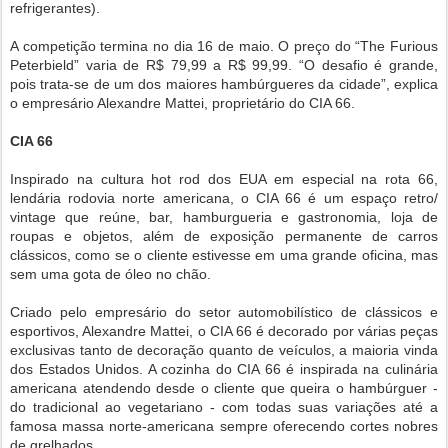
refrigerantes).
A competição termina no dia 16 de maio. O preço do “The Furious
Peterbield” varia de R$ 79,99 a R$ 99,99. “O desafio é grande,
pois trata-se de um dos maiores hambúrgueres da cidade”, explica
o empresário Alexandre Mattei, proprietário do CIA 66.
CIA 66
Inspirado na cultura hot rod dos EUA em especial na rota 66,
lendária rodovia norte americana, o CIA 66 é um espaço retro/
vintage que reúne, bar, hamburgueria e gastronomia, loja de
roupas e objetos, além de exposição permanente de carros
clássicos, como se o cliente estivesse em uma grande oficina, mas
sem uma gota de óleo no chão.
Criado pelo empresário do setor automobilístico de clássicos e
esportivos, Alexandre Mattei, o CIA 66 é decorado por várias peças
exclusivas tanto de decoração quanto de veículos, a maioria vinda
dos Estados Unidos. A cozinha do CIA 66 é inspirada na culinária
americana atendendo desde o cliente que queira o hambúrguer -
do tradicional ao vegetariano - com todas suas variações até a
famosa massa norte-americana sempre oferecendo cortes nobres
de grelhados.