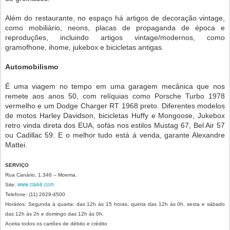
Além do restaurante, no espaço há artigos de decoração vintage,
como mobiliário, neons, placas de propaganda de época e
reproduções, incluindo artigos vintage/modernos, como
gramofhone, ihome, jukebox e bicicletas antigas.
Automobilismo
É uma viagem no tempo em uma garagem mecânica que nos
remete aos anos 50, com relíquias como Porsche Turbo 1978
vermelho e um Dodge Charger RT 1968 preto. Diferentes modelos
de motos Harley Davidson, bicicletas Huffy e Mongoose, Jukebox
retro vinda direta dos EUA, sofás nos estilos Mustag 67, Bel Air 57
ou Cadillac 59. E o melhor tudo está á venda, garante Alexandre
Mattei.
SERVIÇO
Rua Canário, 1.346 – Moema.
www.cia66.com
Site:
Telefone: (11) 2629-4500
Horários: Segunda à quarta: das 12h às 15 horas, quinta das 12h às 0h, sexta e sábado
das 12h às 2h e domingo das 12h às 0h.
Aceita todos os cartões de débito e crédito