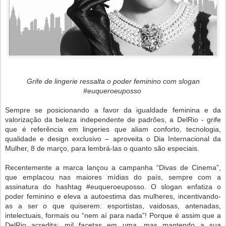
Grife de lingerie ressalta o poder feminino com slogan
#euqueroeuposso
Sempre se posicionando a favor da igualdade feminina e da
valorização da beleza independente de padrões, a DelRio - grife
que é referência em lingeries que aliam conforto, tecnologia,
qualidade e design exclusivo – aproveita o Dia Internacional da
Mulher, 8 de março, para lembrá-las o quanto são especiais.
Recentemente a marca lançou a campanha “Divas de Cinema”,
que emplacou nas maiores mídias do país, sempre com a
assinatura do hashtag #euqueroeuposso. O slogan enfatiza o
poder feminino e eleva a autoestima das mulheres, incentivando-
as a ser o que quiserem: esportistas, vaidosas, antenadas,
intelectuais, formais ou “nem aí para nada”! Porque é assim que a
DelRio acredita: mil facetas em uma, mas mantendo a sua