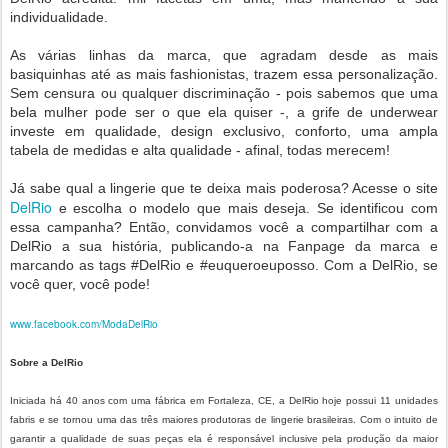
individualidade.
As várias linhas da marca, que agradam desde as mais
basiquinhas até as mais fashionistas, trazem essa personalização.
Sem censura ou qualquer discriminação - pois sabemos que uma
bela mulher pode ser o que ela quiser -, a grife de underwear
investe em qualidade, design exclusivo, conforto, uma ampla
tabela de medidas e alta qualidade - afinal, todas merecem!
Já sabe qual a lingerie que te deixa mais poderosa? Acesse o site
DelRio
e escolha o modelo que mais deseja. Se identificou com
essa campanha? Então, convidamos você a compartilhar com a
DelRio a sua história, publicando-a na Fanpage da marca e
marcando as tags #DelRio e #euqueroeuposso. Com a DelRio, se
você quer, você pode!
www.facebook.com/ModaDelRio
Sobre a DelRio
Iniciada há 40 anos com uma fábrica em Fortaleza, CE, a DelRio hoje possui 11 unidades
fabris e se tornou uma das três maiores produtoras de lingerie brasileiras. Com o intuito de
garantir a qualidade de suas peças ela é responsável inclusive pela produção da maior