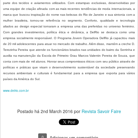
parte dos tecidos e aviamentos utilizados. Com estampas exclusivas, desenvolvidas por
uma equipe de criação afinada com as mais recentes tendências de moda internacionais, a
marca que buscou inspiração do nome nas belezas do Rio de Janeiro e sua sintonia com a
mulher brasileira, tornou-se referência no segmento. Conforto, qualidade e tecnologia
aliados ao design especial tornaram a empresa uma das preferidas no universo feminino.
Com grandes investimentos, política ética e dinâmica, a DelRio se destaca como uma
empresa socialmente responsável. O Programa Jovem Operadora DelRio já capacitou mais
de 20 mil adolescentes para atuar no mercado de trabalho. Além disso, mantém a creche D.
Terezinha Pereira que atende os funcionários lotados nas unidades do bairro da Serrinha e
auxilia na manutenção da Escola de Primeiro Grau Marcos Valentin Pereira de Souza, que
conta com mais de mil alunos. Honrar seus compromissos éticos com seu público através de
políticas e práticas que visam o desenvolvimento sustentável da sociedade preservando
recursos ambientais e culturais é fundamental para a empresa que exporta para vários
países da América do Sul.
www.delrio.com.br
Postado há
2nd March 2016
por
Revista Savoir Faire
0
Adicionar um comentário