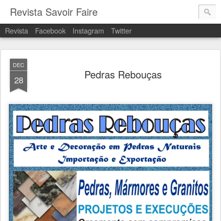
Revista Savoir Faire
Revista
Facebook
Instagram
Twitter
DEC
Pedras Rebouças
28