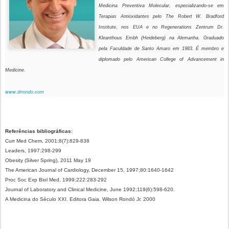
Medicina Preventiva Molecular, especializando-se em
Terapias Antioxidantes pelo The Robert W. Bradford
Institute, nos EUA e no Regenerations Zentrum Dr.
Kleanthous Embh (Heideberg) na Alemanha. Graduado
pela Faculdade de Santo Amaro em 1983. É membro e
diplomado pelo American College of Advancement in
Medicine.
www.drrondo.com
Referências bibliográficas:
Curr Med Chem, 2001;8(7):829-838
Leaders, 1997:298-299
Obesity (Silver Spring), 2011 May 19
The American Journal of Cardiology, December 15, 1997;80:1640-1642
Proc Soc Exp Biol Med, 1999;222:283-292
Journal of Laboratory and Clinical Medicine, June 1992;119(6):598-620.
A Medicina do Século XXI. Editora Gaia. Wilson Rondó Jr. 2000