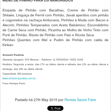
MENU DE PINHÃO PARA OS NAMORADOS
Empada de Pinhão com Bacalhau; Creme de Pinhão com
Shitake; Linguiça de Pernil com Pinhão; Javali aperitivo com pinhão
e cogumelos na cachaça Amburana; Pinhões à Moda com Bacon e
Alecrim; Pinhões Temperados com Aceto Balsâmico; Escondidinho
de Carne Seca com Pinhão; Picanha ao Molho de Vinho Tinto com
Purê de Pinhão; Risoto de Pinhão com Paio e Ricota Seca
Pinhões Quentes com Mel e Pudim de Pinhão com calda de
Kinkan.
Armazén Paulista
Alameda Jauaperi, 570 Moema – Telefone: 11 50529334 / 5052 3106
Horários: Segunda a sexta, das 17h ao último cliente e sábado das 12h ao ultimo cliente e
domingo, das 16h ao último cliente.
Capacidade 300 pessoas
www.armazenpaulista.com.br
Fotos Henrique Peron.
Postado há
27th May 2015
por
Revista Savoir Faire