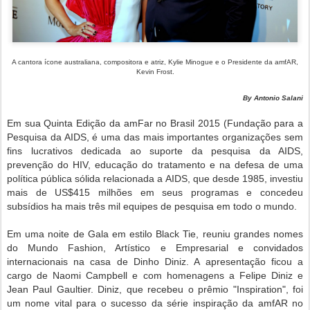
A cantora ícone australiana, compositora e atriz, Kylie Minogue e o Presidente da amfAR,
Kevin Frost.
By Antonio Salani
Em sua Quinta Edição da amFar no Brasil 2015
(Fundação para a
Pesquisa da AIDS, é uma das mais importantes organizações sem
fins lucrativos dedicada ao suporte da pesquisa da AIDS,
prevenção do HIV, educação do tratamento e na defesa de uma
política pública sólida relacionada a AIDS, que d
esde 1985, investiu
mais de US$415 milhões em seus programas e concedeu
subsídios ha mais três mil equipes de pesquisa em todo o mundo.
Em uma noite de Gala em estilo Black Tie, reuniu grandes nomes
do Mundo Fashion, Artístico e Empresarial e convidados
internacionais
na casa de Dinho Diniz. A apresentação ficou a
cargo de Naomi Campbell e com homenagens a Felipe Diniz e
Jean Paul Gaultier. Diniz, que recebeu o prêmio "Inspiration", foi
um nome vital para o sucesso da série inspiração da amfAR no