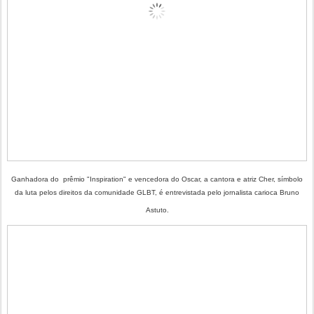
Ganhadora do prêmio "Inspiration" e vencedora do Oscar, a cantora e atriz Cher, símbolo
da luta pelos direitos da comunidade GLBT, é entrevistada pelo jornalista carioca Bruno
Astuto.