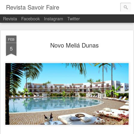
Revista Savoir Faire
Revista
Facebook
Instagram
Twitter
FEB
Novo Meliá Dunas
5