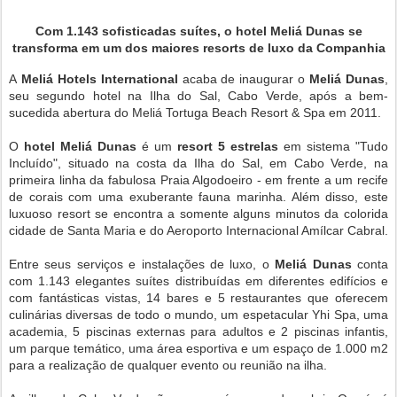
Com 1.143 sofisticadas suítes, o hotel Meliá Dunas se
transforma em um dos maiores resorts de luxo da Companhia
A
Meliá Hotels International
acaba de inaugurar o
Meliá Dunas
,
seu segundo hotel na Ilha do Sal,
Cabo Verde
, após a bem-
sucedida abertura do Meliá Tortuga Beach Resort & Spa em 2011.
O
hotel Meliá Dunas
é um
resort 5 estrelas
em sistema "Tudo
Incluído", situado na costa da Ilha do Sal, em
Cabo Verde
, na
primeira linha da fabulosa Praia Algodoeiro - em frente a um recife
de corais com uma exuberante fauna marinha. Além disso, este
luxuoso resort se encontra a somente alguns minutos da colorida
cidade de Santa Maria e do Aeroporto Internacional Amílcar Cabral.
Entre seus serviços e instalações de luxo, o
Meliá Dunas
conta
com 1.143 elegantes suítes distribuídas em diferentes edifícios e
com fantásticas vistas, 14 bares e 5 restaurantes que oferecem
culinárias diversas de todo o mundo, um espetacular Yhi Spa, uma
academia, 5 piscinas externas para adultos e 2 piscinas infantis,
um parque temático, uma área esportiva e um espaço de 1.000 m2
para a realização de qualquer evento ou reunião na ilha.