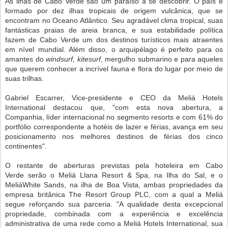
As ilhas de
Cabo Verde
são um paraíso a se descobrir. O país é
formado por dez ilhas tropicais de origem vulcânica, que se
encontram no Oceano Atlântico. Seu agradável clima tropical, suas
fantásticas praias de areia branca, e sua estabilidade política
fazem de
Cabo Verde
um dos destinos turísticos mais atraentes
em nível mundial. Além disso, o arquipélago é perfeito para os
amantes do
windsurf
,
kitesurf
, mergulho submarino e para aqueles
que querem conhecer a incrível fauna e flora do lugar por meio de
suas trilhas.
Gabriel Escarrer, Vice-presidente e CEO da Meliá Hotels
International destacou que, "com esta nova abertura, a
Companhia, líder internacional no segmento resorts e com 61% do
portfólio correspondente a hotéis de lazer e férias, avança em seu
posicionamento nos melhores destinos de férias dos cinco
continentes".
O restante de aberturas previstas pela hoteleira em
Cabo
Verde
serão o Meliá Llana Resort & Spa, na Ilha do Sal, e o
Meliá
White Sands
, na ilha de Boa Vista, ambas propriedades da
empresa britânica The Resort Group PLC, com a qual a Meliá
segue reforçando sua parceria. "A qualidade desta excepcional
propriedade, combinada com a experiência e excelência
administrativa de uma rede como a Meliá Hotels International, sua