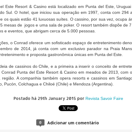
asil do Guia
el Este Resort & Casino está localizado em Punta del Este, Uruguai
ichelin
 do Sul. O hotel, que iniciou sua operação em 1997, conta com 294
ença nas
XVII Encontro
Isabel Oliveira
Claude Troisg
re os quais estão 41 luxuosas suítes. O cassino, por sua vez, ocupa á
ivas causa
Brasileiro de
consolida posição
lança menu
 75 mesas de jogos e uma sala de poker. O resort também dispõe de 7 
 de libido e
Palácios,
de destaque no
degustação 
ug 26th
Aug 26th
Aug 26th
Aug 26th
s e eventos, que abrigam cerca de 5.000 pessoas.
iminui a
Museus-Casas e
design de joias
Chez Claude,
ncia sexual
Casas Históricas
brasileiro em
São Paulo
1
será realizado na
Mônaco
ações, o Conrad oferece um sofisticado espaço de entretenimento de
Casa Museu Ema
zembro de 2014, já conta com um exclusivo parador na Praia Man
Klabin
entretenimento e proposta gastronômica únicas em Punta del Este.
manda no
2ª Bienal do Livro
Praga de Luxo:
CESAR ROM
Woca
de Taboão da
Um itinerário
É
Serra celebra
exclusivo de 48
HOMENAGEA
adeia de cassinos do Chile, e a primeira a inserir o conceito de entret
Aug 1st
Aug 1st
Jul 24th
Jul 24th
diversidade,
horas para viver
COM A
o Conrad Punta del Este Resort & Casino em meados de 2013, com o 
inclusão e
experiências
MEDALHA D
na região. A companhia também opera resorts e cassinos em Santiago
sustentabilidade
inesquecíveis na
CONSTITUIÇ
, Pucón, Colchagua e Chiloé (Chile) e Mendoza (Argentina).
capital tcheca
ronomia de
Lindt amplia
Parque Nacional
O que a Frau
Postado há
29th January 2015
por
Revista Savoir Faire
rigem é
distribuição do
da Chapada dos
no INSS no
ebrada em
Dubai Style
Veadeiros reabre
ensina
ul 15th
Jul 14th
Jul 14th
Jun 30th
periência
Chocolate no
temporada de
lusiva no
Brasil
travessias
1
ort Matiz
0
Adicionar um comentário
tá Eventos &
Spa