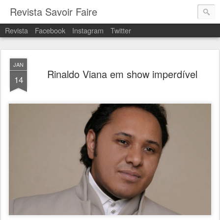
Revista Savoir Faire
Revista
Facebook
Instagram
Twitter
JAN
Rinaldo Viana em show imperdível
14