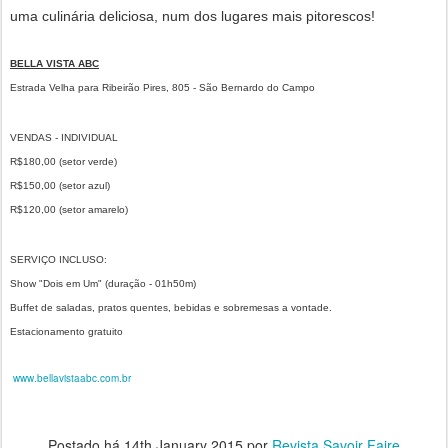
uma culinária deliciosa, num dos lugares mais pitorescos!
BELLA VISTA ABC
Estrada Velha para Ribeirão Pires, 805 - São Bernardo do Campo
VENDAS - INDIVIDUAL
R$180,00 (setor verde)
R$150,00 (setor azul)
R$120,00 (setor amarelo)
SERVIÇO INCLUSO:
Show "Dois em Um" (duração - 01h50m)
Buffet de saladas, pratos quentes, bebidas e sobremesas a vontade.
Estacionamento gratuito
www.bellavistaabc.com.br
Postado há
14th January 2015
por
Revista Savoir Faire