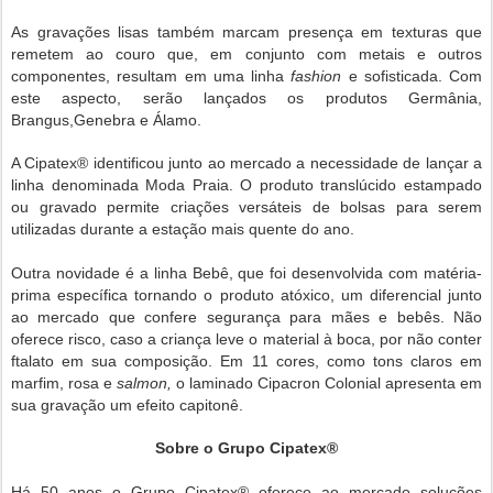
As gravações lisas também marcam presença em texturas que
remetem ao couro que, em conjunto com metais e outros
componentes, resultam em uma linha
fashion
e sofisticada. Com
este aspecto, serão lançados os produtos Germânia,
Brangus,Genebra e Álamo.
A Cipatex® identificou junto ao mercado a necessidade de lançar a
linha denominada Moda Praia. O produto translúcido estampado
ou gravado permite criações versáteis de bolsas para serem
utilizadas durante a estação mais quente do ano.
Outra novidade é a linha Bebê, que foi desenvolvida com matéria-
prima específica tornando o produto atóxico,
um diferencial junto
ao mercado que confere segurança para mães e bebês. Não
oferece risco, caso a criança leve o material à boca, por não conter
ftalato em sua composição
.
Em 11 cores, como tons claros em
marfim, rosa e
salmon,
o laminado Cipacron Colonial apresenta em
sua gravação um efeito capitonê.
Sobre o Grupo Cipatex®
Há 50 anos o Grupo Cipatex® oferece ao mercado soluções