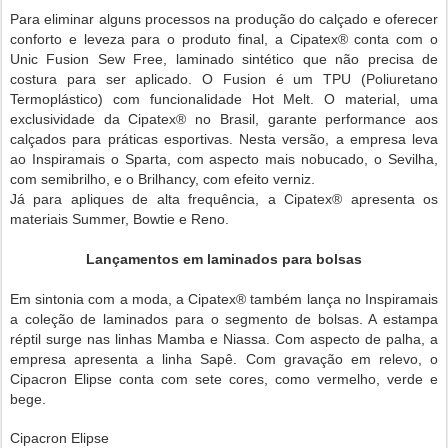
Para eliminar alguns processos na produção do calçado e oferecer
conforto e leveza para o produto final, a Cipatex® conta com o
Unic
Fusion Sew Free, laminado sintético que não precisa de
costura para ser aplicado.
O Fusion é um TPU (Poliuretano
Termoplástico) com funcionalidade Hot Melt. O material, uma
exclusividade da Cipatex® no Brasil, garante performance aos
calçados para práticas esportivas. Nesta versão, a empresa leva
ao Inspiramais o Sparta, com aspecto mais nobucado, o Sevilha,
com semibrilho, e o Brilhancy, com efeito verniz.
Já para apliques de alta frequência, a Cipatex® apresenta os
materiais Summer, Bowtie e Reno.
Lançamentos em laminados para bolsas
Em sintonia com a moda, a Cipatex® também lança no Inspiramais
a coleção de laminados para o segmento de bolsas. A estampa
réptil surge nas linhas Mamba e Niassa. Com aspecto de palha, a
empresa apresenta a linha Sapê. Com gravação em relevo, o
Cipacron Elipse conta com sete cores, como vermelho, verde e
bege.
​​Cipacron Elipse