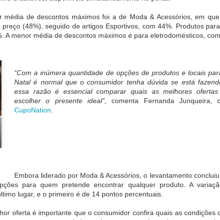
asil do Guia
ichelin
r média de descontos máximos foi a de Moda & Acessórios, em que
 preço (48%), seguido de artigos Esportivos, com 44%. Produtos par
ença nas
XVII Encontro
Isabel Oliveira
Claude Troisg
1%. A menor média de descontos máximos é para eletrodomésticos, c
ivas causa
Brasileiro de
consolida posição
lança menu
 de libido e
Palácios,
de destaque no
degustação 
ug 26th
Aug 26th
Aug 26th
Aug 26th
iminui a
Museus-Casas e
design de joias
Chez Claude,
ncia sexual
Casas Históricas
brasileiro em
São Paulo
1
será realizado na
Mônaco
“Com a inúmera quantidade de opções de produtos e locais par
Casa Museu Ema
Natal é normal que o consumidor tenha dúvida se está fazend
Klabin
essa razão é essencial comparar quais as melhores oferta
manda no
2ª Bienal do Livro
Praga de Luxo:
CESAR ROM
escolher o presente ideal”,
comenta Fernanda Junqueira, 
Woca
de Taboão da
Um itinerário
É
CupoNation
.
Serra celebra
exclusivo de 48
HOMENAGEA
Aug 1st
Aug 1st
Jul 24th
Jul 24th
diversidade,
horas para viver
COM A
inclusão e
experiências
MEDALHA D
sustentabilidade
inesquecíveis na
CONSTITUIÇ
capital tcheca
ronomia de
Lindt amplia
Parque Nacional
O que a Frau
rigem é
distribuição do
da Chapada dos
no INSS no
ebrada em
Dubai Style
Veadeiros reabre
ensina
Embora liderado por Moda & Acessórios, o levantamento conclui
ul 15th
Jul 14th
Jul 14th
Jun 30th
periência
Chocolate no
temporada de
pções para quem pretende encontrar qualquer produto. A variaç
lusiva no
Brasil
travessias
1
ltimo lugar, e o primeiro é de 14 pontos percentuais.
ort Matiz
tá Eventos &
hor oferta é importante que o consumidor confira quais as condições 
Spa