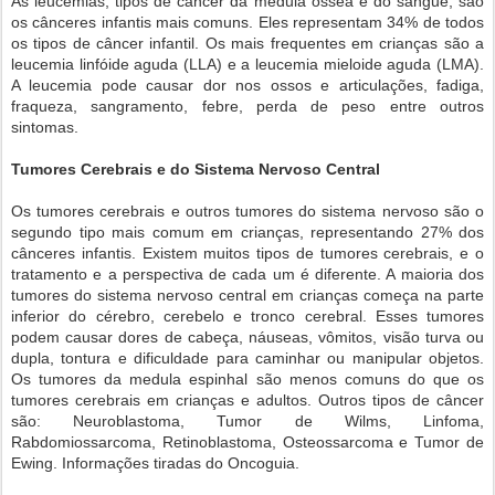
As leucemias, tipos de câncer da medula óssea e do sangue, são
os cânceres infantis mais comuns. Eles representam 34% de todos
os tipos de câncer infantil. Os mais frequentes em crianças são a
leucemia linfóide aguda (LLA) e a leucemia mieloide aguda (LMA).
A leucemia pode causar dor nos ossos e articulações, fadiga,
fraqueza, sangramento, febre, perda de peso entre outros
sintomas.
Tumores Cerebrais e do Sistema Nervoso Central
Os tumores cerebrais e outros tumores do sistema nervoso são o
segundo tipo mais comum em crianças, representando 27% dos
cânceres infantis. Existem muitos tipos de tumores cerebrais, e o
tratamento e a perspectiva de cada um é diferente. A maioria dos
tumores do sistema nervoso central em crianças começa na parte
inferior do cérebro, cerebelo e tronco cerebral. Esses tumores
podem causar dores de cabeça, náuseas, vômitos, visão turva ou
dupla, tontura e dificuldade para caminhar ou manipular objetos.
Os tumores da medula espinhal são menos comuns do que os
tumores cerebrais em crianças e adultos. Outros tipos de câncer
são: Neuroblastoma, Tumor de Wilms, Linfoma,
Rabdomiossarcoma, Retinoblastoma, Osteossarcoma e Tumor de
Ewing. Informações tiradas do Oncoguia.