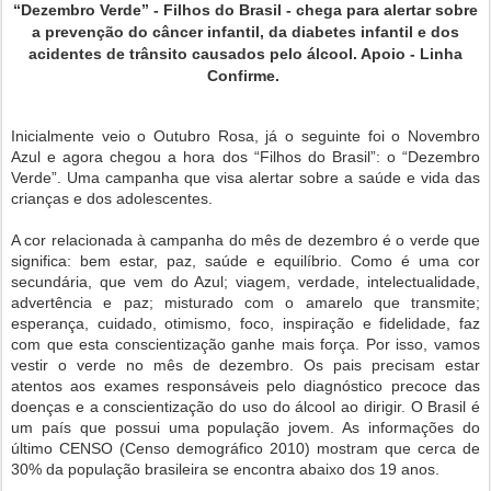
“Dezembro Verde” - Filhos do Brasil - chega para alertar sobre
a prevenção do câncer infantil, da diabetes infantil e dos
acidentes de trânsito causados pelo álcool. Apoio - Linha
Confirme.
Inicialmente veio o Outubro Rosa, já o seguinte foi o Novembro
Azul e agora chegou a hora dos “Filhos do Brasil”: o “Dezembro
Verde”. Uma campanha que visa alertar sobre a saúde e vida das
crianças e dos adolescentes.
A cor relacionada à campanha do mês de dezembro é o verde que
significa: bem estar, paz, saúde e equilíbrio. Como é uma cor
secundária, que vem do Azul; viagem, verdade, intelectualidade,
advertência e paz; misturado com o amarelo que transmite;
esperança, cuidado, otimismo, foco, inspiração e fidelidade, faz
com que esta conscientização ganhe mais força. Por isso, vamos
vestir o verde no mês de dezembro. Os pais precisam estar
atentos aos exames responsáveis pelo diagnóstico precoce das
doenças e a conscientização do uso do álcool ao dirigir. O Brasil é
um país que possui uma população jovem. As informações do
último CENSO (Censo demográfico 2010) mostram que cerca de
30% da população brasileira se encontra abaixo dos 19 anos.