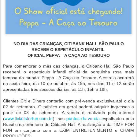
NO DIA DAS CRIANÇAS, CITIBANK HALL SÃO PAULO
RECEBE O ESPETÁCULO INFANTIL
OFICIAL PEPPA – A CAÇA AO TESOURO
Para comemorar o mês das crianças, o Citibank Hall São Paulo
receberá o espetáculo infantil oficial da porquinha rosa mais
famosa do mundo: Peppa - A Caça ao Tesouro. A estreia ocorrerá
na sexta-feira, dia 10 de outubro, às 19h; nos dias 11 e 12 serão
apresentadas três sessões diárias, às 11h, 15h e 18h.
Clientes Citi e Diners contarão com pré-venda exclusiva até o dia
02 de setembro. O público em geral poderá adquirir ingressos a
partir de 03 de setembro. A venda é realizada pela internet
www.ticketsforfun.com.br
pontos de venda
(
), nos
espalhados pelo
Brasil e na bilheteria do Citibank Hall. A realização é da TIME FOR
FUN em conjunto com a EXIM ENTRETENIMENTO e CHAIM
PRODUCÕES.