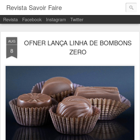
Revista Savoir Faire
Revista
Facebook
Instagram
Twitter
OFNER LANÇA LINHA DE BOMBONS
AUG
8
ZERO