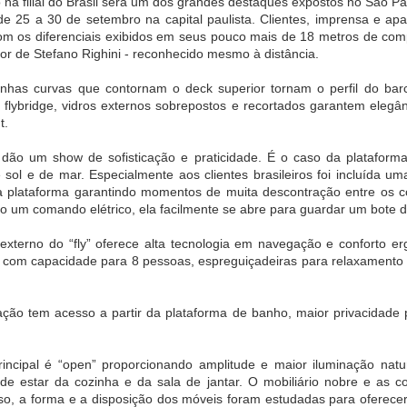
o na filial do Brasil será um dos grandes destaques expostos no São 
asil do Guia
de 25 a 30 de setembro na capital paulista. Clientes, imprensa e a
ichelin
com os diferenciais exibidos em seus pouco mais de 18 metros de co
ior de Stefano Righini - reconhecido mesmo à distância.
ença nas
XVII Encontro
Isabel Oliveira
Claude Troisg
ivas causa
Brasileiro de
consolida posição
lança menu
 de libido e
Palácios,
de destaque no
degustação 
inhas curvas que contornam o deck superior tornam o perfil do barc
ug 26th
Aug 26th
Aug 26th
Aug 26th
iminui a
Museus-Casas e
design de joias
Chez Claude,
ybridge, vidros externos sobrepostos e recortados garantem elegânci
ncia sexual
Casas Históricas
brasileiro em
São Paulo
1
t.
será realizado na
Mônaco
Casa Museu Ema
dão um show de sofisticação e praticidade. É o caso da plataforma
Klabin
sol e de mar. Especialmente aos clientes brasileiros foi incluída um
manda no
2ª Bienal do Livro
Praga de Luxo:
CESAR ROM
Woca
de Taboão da
Um itinerário
É
da plataforma garantindo momentos de muita descontração entre os 
Serra celebra
exclusivo de 48
HOMENAGEA
Aug 1st
Aug 1st
Jul 24th
Jul 24th
o um comando elétrico, ela facilmente se abre para guardar um bote de
diversidade,
horas para viver
COM A
inclusão e
experiências
MEDALHA D
xterno do “fly” oferece alta tecnologia em navegação e conforto e
sustentabilidade
inesquecíveis na
CONSTITUIÇ
com capacidade para 8 pessoas, espreguiçadeiras para relaxamento ao 
capital tcheca
ronomia de
Lindt amplia
Parque Nacional
O que a Frau
rigem é
distribuição do
da Chapada dos
no INSS no
lação tem acesso a partir da plataforma de banho, maior privacidade 
ebrada em
Dubai Style
Veadeiros reabre
ensina
ul 15th
Jul 14th
Jul 14th
Jun 30th
periência
Chocolate no
temporada de
lusiva no
Brasil
travessias
1
rincipal é “open” proporcionando amplitude e maior iluminação nat
ort Matiz
tá Eventos &
de estar da cozinha e da sala de jantar. O mobiliário nobre e as c
Spa
so, a forma e a disposição dos móveis foram estudadas para oferec