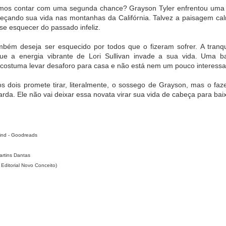
asil do Guia
os contar com uma segunda chance? Grayson Tyler enfrentou uma tr
ichelin
meçando sua vida nas montanhas da Califórnia. Talvez a paisagem ca
se esquecer do passado infeliz.
ença nas
XVII Encontro
Isabel Oliveira
Claude Troisg
ivas causa
Brasileiro de
consolida posição
lança menu
ambém deseja ser esquecido por todos que o fizeram sofrer. A tranq
 de libido e
Palácios,
de destaque no
degustação 
ug 26th
Aug 26th
Aug 26th
Aug 26th
iminui a
Museus-Casas e
design de joias
Chez Claude,
 a energia vibrante de Lori Sullivan invade a sua vida. Uma bai
ncia sexual
Casas Históricas
brasileiro em
São Paulo
 costuma levar desaforo para casa e não está nem um pouco interess
1
será realizado na
Mônaco
Casa Museu Ema
 dois promete tirar, literalmente, o sossego de Grayson, mas o fazen
Klabin
arda. Ele não vai deixar essa novata virar sua vida de cabeça para bai
manda no
2ª Bienal do Livro
Praga de Luxo:
CESAR ROM
Woca
de Taboão da
Um itinerário
É
Serra celebra
exclusivo de 48
HOMENAGEA
Aug 1st
Aug 1st
Jul 24th
Jul 24th
diversidade,
horas para viver
COM A
inclusão e
experiências
MEDALHA D
mind - Goodreads
sustentabilidade
inesquecíveis na
CONSTITUIÇ
capital tcheca
artins Dantas
ronomia de
Lindt amplia
Parque Nacional
O que a Frau
Editorial Novo Conceito)
rigem é
distribuição do
da Chapada dos
no INSS no
ebrada em
Dubai Style
Veadeiros reabre
ensina
ul 15th
Jul 14th
Jul 14th
Jun 30th
periência
Chocolate no
temporada de
lusiva no
Brasil
travessias
1
ort Matiz
tá Eventos &
Spa