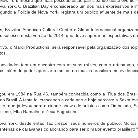
New York mostra que mais pessoas estão participando deste evento, 
asil do Guia
Nova York. O Brazilian Day é considerado um dos mais expressivos e i
ichelin
ndo a Policia de Nova York, registra um publico afluente de mais d
ença nas
XVII Encontro
Isabel Oliveira
Claude Troisg
ivas causa
Brasileiro de
consolida posição
lança menu
 de libido e
Palácios,
de destaque no
degustação 
ns, Brazilian American Cultural Center e Globo Internacional organiza
ug 26th
Aug 26th
Aug 26th
Aug 26th
iminui a
Museus-Casas e
design de joias
Chez Claude,
o sucesso nesta versão de 2014, que deve superar as espectativas de
ncia sexual
Casas Históricas
brasileiro em
São Paulo
1
será realizado na
Mônaco
tivo, o Mardi Productions, será responsável pela organização dos ex
Casa Museu Ema
tos.
Klabin
manda no
2ª Bienal do Livro
Praga de Luxo:
CESAR ROM
Woca
de Taboão da
Um itinerário
É
convidados tem um encontro com as suas raízes, com o artesanato, 
Serra celebra
exclusivo de 48
HOMENAGEA
ais, além de poder apreciar o melhor da musica brasileira em evidencia
Aug 1st
Aug 1st
Jul 24th
Jul 24th
diversidade,
horas para viver
COM A
inclusão e
experiências
MEDALHA D
sustentabilidade
inesquecíveis na
CONSTITUIÇ
capital tcheca
çou em 1984 na Rua 46, também conhecida como a “Rua dos Brasile
ronomia de
Lindt amplia
Parque Nacional
O que a Frau
do Brasil. A festa foi crescendo a cada ano e hoje percorre a Sexta A
rigem é
distribuição do
da Chapada dos
no INSS no
nto, que já levou para a cidade shows de artistas como Timbalada, Sk
ebrada em
Dubai Style
Veadeiros reabre
ensina
ul 15th
Jul 14th
Jul 14th
Jun 30th
lcione, Elba Ramalho e Zeca Pagodinho.
periência
Chocolate no
temporada de
lusiva no
Brasil
travessias
1
ova York, desde então, faz crescer seus números de público. Muitos
ort Matiz
entenas de caravanas colaborando para ser o maior evento brasileiro f
tá Eventos &
Spa