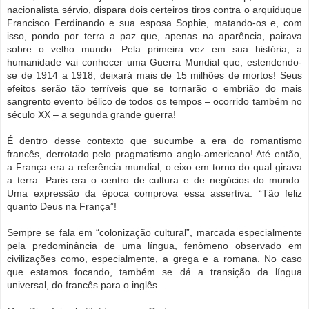
nacionalista sérvio, dispara dois certeiros tiros contra o arquiduque
Francisco Ferdinando e sua esposa Sophie, matando-os e, com
isso, pondo por terra a paz que, apenas na aparência, pairava
sobre o velho mundo. Pela primeira vez em sua história, a
humanidade vai conhecer uma Guerra Mundial que, estendendo-
se de 1914 a 1918, deixará mais de 15 milhões de mortos! Seus
efeitos serão tão terríveis que se tornarão o embrião do mais
sangrento evento bélico de todos os tempos – ocorrido também no
século XX – a segunda grande guerra!
É dentro desse contexto que sucumbe a era do romantismo
francês, derrotado pelo pragmatismo anglo-americano! Até então,
a França era a referência mundial, o eixo em torno do qual girava
a terra. Paris era o centro de cultura e de negócios do mundo.
Uma expressão da época comprova essa assertiva: “Tão feliz
quanto Deus na França”!
Sempre se fala em “colonização cultural”, marcada especialmente
pela predominância de uma língua, fenômeno observado em
civilizações como, especialmente, a grega e a romana. No caso
que estamos focando, também se dá a transição da língua
universal, do francês para o inglês...