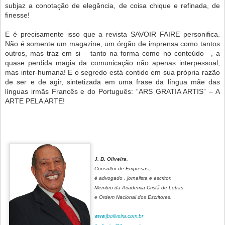
subjaz a conotação de elegância, de coisa chique e refinada, de
finesse!
E é precisamente isso que a revista SAVOIR FAIRE personifica.
Não é somente um magazine, um órgão de imprensa como tantos
outros, mas traz em si – tanto na forma como no conteúdo –, a
quase perdida magia da comunicação não apenas interpessoal,
mas inter-humana! E o segredo está contido em sua própria razão
de ser e de agir, sintetizada em uma frase da língua mãe das
línguas irmãs Francês e do Português: “ARS GRATIA ARTIS” – A
ARTE PELA ARTE!
J. B. Oliveira
,
Consultor de Empresas,
é advogado , jornalista e escritor.
Membro da Academia Cristã de Letras
e Ordem Nacional dos Escritores.
www.jboliveira.com.br