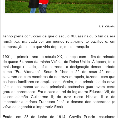
J. B. Oliveira
Tenho plena convicção de que o século XIX assinalou o fim da era
romântica, marcada por um mundo relativamente pacífico e, em
comparação com o que viria depois, muito tranquilo.
1901, o primeiro ano do século XX, começa com o fim do reinado
de quase 64 anos da rainha Vitória, do Reino Unido. À época, foi o
mais longo reinado, daí decorrendo a designação desse período
como “Era Vitoriana”. Seus 9 filhos e 22 de seus 42 netos
casaram-se com membros da nobreza europeia, fazendo com que
os laços familiares se ampliassem. Assim, nos primórdios do novo
século, os monarcas das principais potências guardavam certo
grau de parentesco: Era o caso do rei da Inglaterra Eduardo VII; do
kaiser alemão Guilherme II; do czar russo Nicolau II e do
imperador austríaco Francisco José, o decano dos soberanos (e
viúvo da legendária imperatriz Sissi).
Então, em 28 de junho de 1914, Gavrilo Princip, estudante