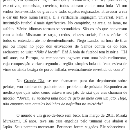
executivos, motoristas, coveiros, todos adoram chutar uma bola. Vi um
senhor bem-vestido, de gravata e tudo, sapatos engraxados, atravessar a rua
e dar um bico numa laranja. É a verdadeira linguagem universal. Nem a
instituição futebol é mais significativa. No campinho, na areia, na lama, no
asfalto. Vários idiomas tornam-se secundários. São os pés que conversam
com a bola. Misturam-se raças, credos, classes sociais, faixas etárias. E
todos se entendem até no desentendimento. Nego Lando, na hora de tirar
par ou ímpar no jogo dos estivadores de Santos contra os do Rio,
esclareceu ao juiz:
“Nóis é locais”.
Éh! A bola de futebol tem história. “Há
mil anos, na Europa, os camponeses jogavam com uma bola rudimentar,
cuja composição variava segundo a região: simples bola de feno, esfera de
vime ou ainda bexiga de porco inflada, eventualmente revestida de couro”.
No
Grande Dia
, se me chamarem para dar depoimento sobre
pelotas, vou lembrar do paciente com problema de próstata. Respondeu ao
médico que quis saber como estava o seu jato de xixi que eles chamam de
micção:
“Jovem, eu rachava uma bola de gelo ao meio com um jato. Hoje,
não empurro nem aquelas bolinhas de naftalina no mictório”.
O mundo é um grão-de-bico sem bico. Em março de 2011, Misaki
Murakami, 16 anos, teve sua casa engolida pelo tsunami que abalou o
Japão. Seus parentes morreram. Pertences foram sugados. Ele sobreviveu.