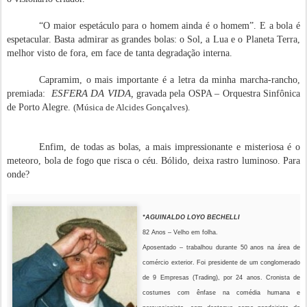
“O maior espetáculo para o homem ainda é o homem”. E a bola é
espetacular. Basta admirar as grandes bolas: o Sol, a Lua e o Planeta Terra,
melhor visto de fora, em face de tanta degradação interna.
Capramim, o mais importante é a letra da minha marcha-rancho,
ESFERA DA VIDA
premiada:
,
gravada pela OSPA – Orquestra Sinfônica
de Porto Alegre.
(Música de Alcides Gonçalves).
Enfim, de todas as bolas, a mais impressionante e misteriosa é o
meteoro, bola de fogo que risca o céu. Bólido, deixa rastro luminoso. Para
onde?
*AGUINALDO LOYO BECHELLI
82 Anos – Velho em folha.
Aposentado – trabalhou durante 50 anos na área de
comércio exterior. Foi presidente de um conglomerado
de 9 Empresas (Trading), por 24 anos. C
ronista de
costumes com ênfase na comédia humana e