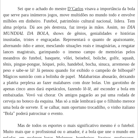
Sei que o achado do mestre
D’Carlos
visava a importância da bola
que serve para inúmeros jogos, move multidões no mundo todo e envolve
milhões em dinheiro. Futebol, patrimônio cultural nacional, lidera. Tem
DIA
alma própria. Dá aos pés destreza, faz inveja às mãos. Assim, no
MUNDIAL DA BOLA
, shows de gênios, genialidades e histórias
inusitadas, tristes e engraçadas. Representará o quanto de apaixonante,
alternando ódio e amor, mesclando situações reais e imaginárias, a resgatar
lances magistrais, garimpando o imenso campo de memórias pelos
meandros do futebol, basquete, vôlei, beisebol, boliche, golfe, squash,
tênis, pingue-pongue, hóquei, polo, handebol, bocha, sinuca, arremesso de
peso e sabe-se lá! Já pensou quando for exibido o campeão de bilboquê?
Mágicos sumirão com a bolinha de papel. Malabaristas abusarão, deixando
a platéia perplexa ao fazer malabares com doze bolas. Um garotinho de
apenas cinco anos dará espetáculos, fazendo lê-lê, até esconder a bola em
embaixadas. Vovó vai chorar. Os amigos pagarão ao pai uma rodada de
cerveja no boteco da esquina. Mas só a mãe lembrará que o filhinho merece
uma bola de sorvete. E se calhar, num oportuno trocadilho, o vinho italiano
“Bola” poderá patrocinar o evento.
Mas de todos os esportes o mais significativo mesmo é o futebol.
Muito mais que o profissional ou o amador, é a bola que une o mundo em
peladas, em qualquer lugar. Moleques, bombeiros, lixeiros, professores,