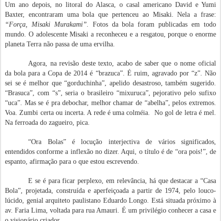
Um ano depois, no litoral do Alasca, o casal americano David e Yumi
Baxter, encontraram uma bola que pertenceu ao Misaki. Nela a frase:
“Força, Misaki Murakami”.
Fotos da bola foram publicadas em todo
mundo. O adolescente Misaki a reconheceu e a resgatou, porque o enorme
planeta Terra não passa de uma ervilha.
Agora, na revisão deste texto, acabo de saber que o nome oficial
da bola para a Copa de 2014 é “brazuca”. É ruim, agravado por “z”. Não
sei se é melhor que “gorduchinha”, apelido desastroso, também sugerido.
“Brasuca”, com “s”, seria o brasileiro “mixuruca”, pejorativo pelo sufixo
“uca”. Mas se é pra debochar, melhor chamar de “abelha”, pelos extremos.
Voa. Zumbi certa ou incerta. A rede é uma colméia. No gol de letra é mel.
Na ferroada do zagueiro, pica.
“Ora Bolas” é locução interjectiva de vários significados,
entendidos conforme a inflexão no dizer. Aqui, o título é de “ora pois!”, de
espanto, afirmação para o que estou escrevendo.
E se é para ficar perplexo, em relevância, há que destacar a “Casa
Bola”, projetada, construída e aperfeiçoada a partir de 1974, pelo louco-
lúcido, genial arquiteto paulistano Eduardo Longo. Está situada próximo à
av. Faria Lima, voltada para rua Amauri. É um privilégio conhecer a casa e
o visionário criador.