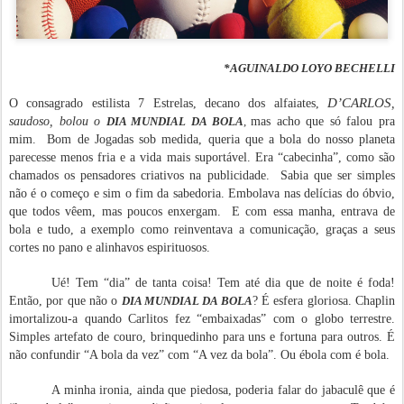
*AGUINALDO LOYO BECHELLI
D’CARLOS
O consagrado estilista 7 Estrelas, decano dos alfaiates,
,
saudoso, bolou o
DIA MUNDIAL DA BOLA
,
mas acho que só falou pra
mim.
Bom de Jogadas sob medida, queria que a bola do nosso planeta
parecesse menos fria e a vida mais suportável. Era “cabecinha”, como são
chamados os pensadores criativos na publicidade. Sabia que ser simples
não é o começo e sim o fim da sabedoria. Embolava nas delícias do óbvio,
que todos vêem, mas poucos enxergam. E com essa manha, entrava de
bola e tudo, a exemplo como reinventava a comunicação, graças a seus
cortes no pano e alinhavos espirituosos.
Ué! Tem “dia” de tanta coisa! Tem até dia que de noite é foda!
Então, por que não o
DIA MUNDIAL DA BOLA
? É esfera gloriosa. Chaplin
imortalizou-a quando Carlitos fez “embaixadas” com o globo terrestre.
Simples artefato de couro, brinquedinho para uns e fortuna para outros. É
não confundir “A bola da vez” com “A vez da bola”. Ou ébola com é bola.
A minha ironia, ainda que piedosa, poderia falar do jabaculê que é