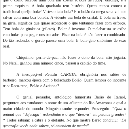
que o corno recebeu uma bola nas costas. A bola de
rugby
, oblonga, é a
prima esquisita. A bola quadrada tem história. Quem nunca comeu o
tradicional queijo-bola? Vistes o tatu-bola? E o bolão da mega-sena vai nos
salvar com uma boa bolada. A vidente usa bola de cristal. E bola na trave,
na gíria, significa que quase aconteceu o que tentamos fazer com esforço.
Tem bola de ginástica (pilates). Bolar é inventar. O malabarista se exibe
com bolas para pegar uns trocados. Pisar na bola é não fazer o combinado.
De tão redondo, o gordo parece uma bola. E bola-gato sinônimo de sexo
oral.
Chiquinho, perna-de-pau, não fosse o dono da bola, não jogaria.
No Natal, ganhou uma número cinco, passou a capitão do time.
CARETA
A inesqueçivel
Revista
, obrigatória nos salões de
barbeiro, marcou época com o bolachudo Bolão. Quem lembra do inocente
trio: Reco-reco, Bolão e Azeitona?
O genial pensador, antológico humorista Barão de Itararé,
perguntou aos estudantes o nome de um afluente do Rio Amazonas e qual a
maior cidade do mundo. Ninguém soube responder. Prosseguiu:
“Qual o
animal que “defecaga” redondinho e o que “desova” em pelotas grandes?
“
Todos sabiam: a cabra e o elefante. No que mestre Barão concluiu:
“De
geografia vocês nada sabem, só entendem de merda”.