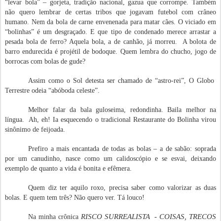
“levar bola” – gorjeta, tradição nacional, gazua que corrompe. Também
não quero lembrar de certas tribos que jogavam futebol com crâneo
humano. Nem da bola de carne envenenada para matar cães. O viciado em
“bolinhas” é um desgraçado. E que tipo de condenado merece arrastar a
pesada bola de ferro? Aquela bola, a de canhão, já morreu. A bolota de
barro endurecida é projétil de bodoque. Quem lembra do chucho, jogo de
borrocas com bolas de gude?
Assim como o Sol detesta ser chamado de “astro-rei”, O Globo
Terrestre odeia “abóboda celeste”.
Melhor falar da bala guloseima, redondinha. Baila melhor na
língua. Ah, eh! Ia esquecendo o tradicional Restaurante do Bolinha virou
sinônimo de feijoada.
Prefiro a mais encantada de todas as bolas – a de sabão: soprada
por um canudinho, nasce como um calidoscópio e se esvai, deixando
exemplo de quanto a vida é bonita e efêmera.
Quem diz ter aquilo roxo, precisa saber como valorizar as duas
bolas. E quem tem três? Não quero ver. Tá louco!
RISCO SURREALISTA - COISAS, TRECOS
Na minha crônica