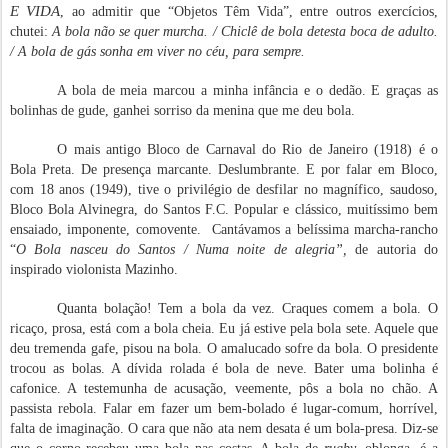
E
VIDA
, ao admitir que “Objetos Têm Vida”, entre outros exercícios,
chutei:
A bola não se quer murcha. / Chiclê de bola detesta boca de adulto.
/ A bola de gás sonha em viver no céu, para sempre.
A bola de meia marcou a minha infância e o dedão. E graças as
bolinhas de gude, ganhei sorriso da menina que me deu bola.
O mais antigo Bloco de Carnaval do Rio de Janeiro (1918) é o
Bola Preta. De presença marcante. Deslumbrante. E por falar em Bloco,
com 18 anos (1949), tive o privilégio de desfilar no magnífico, saudoso,
Bloco Bola Alvinegra, do Santos F.C. Popular e clássico, muitíssimo bem
ensaiado, imponente, comovente. Cantávamos a belíssima marcha-rancho
“
O Bola nasceu do Santos / Numa noite de alegria”,
de autoria do
inspirado violonista Mazinho.
Quanta bolação! Tem a bola da vez. Craques comem a bola. O
ricaço, prosa, está com a bola cheia. Eu já estive pela bola sete. Aquele que
deu tremenda gafe, pisou na bola. O amalucado sofre da bola. O presidente
trocou as bolas. A dívida rolada é bola de neve. Bater uma bolinha é
cafonice. A testemunha de acusação, veemente, pôs a bola no chão. A
passista rebola. Falar em fazer um bem-bolado é lugar-comum, horrível,
falta de imaginação. O cara que não ata nem desata é um bola-presa. Diz-se