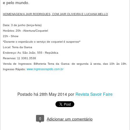
e pelo mundo.
HOMENAGEM A JAIR RODRIGUES, COM JAIR OLIVEIRA E LUCIANA MELLO
Data: 3 de junho (terça-feira)
Horários: 20h - Abertura/Coquetel
22h - Show
*Durante o espetáculo o serviço de coquetel é suspenso*
Local: Terra da Garoa
Endereço: Av. São João, 555 - República
Reservas: 11 3361.3538
Venda de Ingressos: Bilheteria Terra da Garoa: de segunda à sexta, das 10h às 19h.
www.ingressorapido.com.br
Ingresso Rápido:
Postado há
28th May 2014
por
Revista Savoir Faire
0
Adicionar um comentário