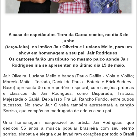
A casa de espetáculos Terra da Garoa recebe, no dia 3 de
junho
(terça-feira), os irmãos Jair Oliveira e Luciana Mello, para um
show em homenagem a seu pai, Jair Rodrigues.
Os cantores farão um tributo no mesmo palco aonde Jair
.
Rodrigues iria se apresentar, no último dia 15 de maio
Jair Oliveira, Luciana Mello e banda (Paulo Dafilin - Viola e Violão;
Marcelo Maita - Teclado; Daniel de Paula - Bateria e Erick Budney -
Baixo) apresentarão um repertório especial, com canções próprias
e clássicos de Jair Rodrigues, como Disparada, Tristeza,
Majestade o Sabiá, Deixa Isso Pra Lá, Rancho Fundo, entre outros
sucessos. No show Jair Oliveira também apresentará a canção
Sorriso, que compôs na madrugada de adeus a seu pai.
Uma homenagem inesquecível ao artista Jair Rodrigues, que
dedicou 55 anos a musica popular brasileira com seu eterno
sorriso, simpatia e alegria que invadiram corações por todo o Brasil