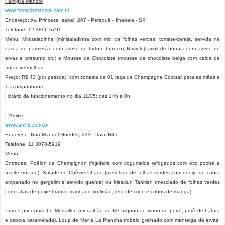
Famiglia Manzoli
www.famigliamanzoli.com.br
Endereço: Av. Princesa Isabel, 207 - Perequê - Ilhabela - SP
Telefone: 12 3896-5791
Menu: Minisaladinha (minisaladinha com mix de folhas verdes, tomate-cereja, servida na
casca de parmesão com azeite de tartufo branco), Ravioli (ravióli de burrata com azeite de
ervas e presunto cru) e Mousse de Chocolate (mousse de chocolate belga com calda de
frutas vermelhas
Preço: R$ 43 (por pessoa), com cortesia de 01 taça de Champagne Cocktail para as mães e
1 acompanhante
Horário de funcionamento no dia 11/05: das 14h à 0h.
L'Amitié
www.lamitie.com.br
Endereço: Rua Manuel Guedes, 233 - Itaim Bibi
Telefone: 11 3078-5919
Menu:
Entradas: Poêlon de Champignon (frigideira com cogumelos refogados com ovo pochê e
azeite trufado), Salade de Chèvre Chaud (mesclado de folhas verdes com queijo de cabra
empanado no gergelim e servido quente) ou Mesclun Tahitien (mesclado de folhas verdes
com fatias de peixe branco marinado no limão, leite de coco e cubos de manga).
Pratos principais: Le Medaillon (medalhão de filé mignon ao vinho do porto, purê de batata
e cebola caramelada), Loup de Mer à La Plancha (robalo grelhado com manteiga de ervas,