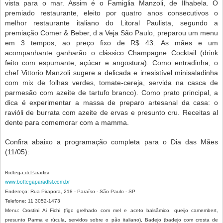
vista para o mar. Assim é o Famiglia Manzoli, de Ilhabela. O
premiado restaurante, eleito por quatro anos consecutivos o
melhor restaurante italiano do Litoral Paulista, segundo a
premiação Comer & Beber, d a Veja São Paulo, preparou um menu
em 3 tempos, ao preço fixo de R$ 43. As mães e um
acompanhante ganharão o clássico Champagne Cocktail (drink
feito com espumante, açúcar e angostura). Como entradinha, o
chef Vittorio Manzoli sugere a delicada e irresistível minisaladinha
com mix de folhas verdes, tomate-cereja, servida na casca de
parmesão com azeite de tartufo branco). Como prato principal, a
dica é experimentar a massa de preparo artesanal da casa: o
ravióli de burrata com azeite de ervas e presunto cru. Receitas al
dente para comemorar com a mamma.
Confira abaixo a programação completa para o Dia das Mães
(11/05):
Bottega di Paradisi
www.bottegaparadisi.com.br
Endereço: Rua Pirapora, 218 - Paraíso - São Paulo - SP
Telefone: 11 3052-1473
Menu: Crostini Ai Fichi (figo grelhado com mel e aceto balsâmico, queijo camembert,
presunto Parma e rúcula, servidos sobre o pão italiano), Badejo (badejo com crosta de