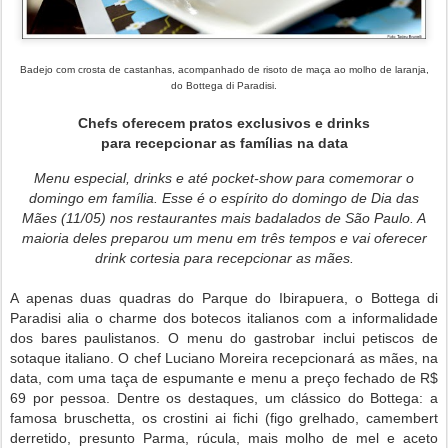
Badejo com crosta de castanhas, acompanhado de risoto de maça ao molho de laranja,
do
Bottega di Paradisi.
Chefs oferecem pratos exclusivos e drinks
para recepcionar as famílias na data
Menu especial, drinks e até pocket-show para comemorar o
domingo em família. Esse é o espírito do domingo de Dia das
Mães (11/05) nos restaurantes mais badalados de São Paulo. A
maioria deles preparou um menu em três tempos e vai oferecer
drink cortesia para recepcionar as mães.
A apenas duas quadras do Parque do Ibirapuera, o Bottega di
Paradisi alia o charme dos botecos italianos com a informalidade
dos bares paulistanos. O menu do gastrobar inclui petiscos de
sotaque italiano. O chef Luciano Moreira recepcionará as mães, na
data, com uma taça de espumante e menu a preço fechado de R$
69 por pessoa. Dentre os destaques, um clássico do Bottega: a
famosa bruschetta, os crostini ai fichi (figo grelhado, camembert
derretido, presunto Parma, rúcula, mais molho de mel e aceto