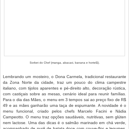
Sorbet do Chef (manga, abacaxi, banana e hortelã).
Lembrando um mosteiro, o Dona Carmela, tradicional restaurante
da Zona Norte da cidade, traz um pouco do clima campestre
italiano, com tijolos aparentes e pé-direito alto, decoração rústica,
com castiçais sobre as mesas, cenário ideal para reunir famílias.
Para o dia das Mães, o menu em 3 tempos sai ao preço fixo de R$
49 e as mães ganharão uma taça de espumante. A novidade é o
menu funcional, criado pelos chefs Marcelo Facini e Nádia
Campeotto. O menu traz opções saudáveis, nutritivas, sem glúten
nem lactose. Uma das dicas é o salmão marinado em chá verde,
acompanhado de purê de batata doce com couve-flor e legumes.