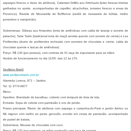
aspargos frescos e risoto de abóbora), Calamars Grillés aux Artichauts (lulas frescas inteiras
grelhadas no azeite, acompanhadas de capellini, alcachofras, tomates frescos e ervas de
Provence), Raviole de Mozzarella de Bufflonne (ravióli de mussarela de búfala, molho
pomodoro e manjericão).
Sobremesas: Gâteau aux Amandes (torta de amêndoas com calda de laranja e sorvete de
pistache), Tarte Tartin (tradicional torta de maçã servida quente com sorvete de creme) e Les
Profiteroles (dueto de profiteroles recheado com sorvetes de chocolate e creme, calda de
chocolate quente e lascas de amêndoas)
Preço: R$ 130 (por pessoa), com cortesia de 01 taça de espumante para as mães
Horário de funcionamento no dia 11/05: das 12 às 17h.
Sevillano Bistrô
www.sevillanobistro.com.br
Alameda Lorena, 871 – Jardins
Tel. 11 3774-6877
Menu:
Aperitivo: Brandade de bacalhau, coberto com tempurá de tinta de lula.
Entrada: Sopa de cebola com parmesão e ovo de perdiz.
Pratos principais: Risoto de abóbora com aspargo e castanha-do-Pará e jamón ibérico ou
filé mignon com molho ao pesto genovês, envolto em crosta de parmesão, acompanhado
de pastel de batata.
Sobremesa: Mousse de chocolate com coco
Preço: R$ 120 (por pessoa), as mães ganharão uma taça de sangria