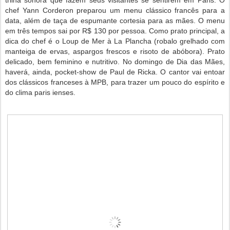
trilha sonora que fazem seus visitantes se sentirem em Paris. O
chef Yann Corderon preparou um menu clássico francês para a
data, além de taça de espumante cortesia para as mães. O menu
em três tempos sai por R$ 130 por pessoa. Como prato principal, a
dica do chef é o Loup de Mer à La Plancha (robalo grelhado com
manteiga de ervas, aspargos frescos e risoto de abóbora). Prato
delicado, bem feminino e nutritivo. No domingo de Dia das Mães,
haverá, ainda, pocket-show de Paul de Ricka. O cantor vai entoar
dos clássicos franceses à MPB, para trazer um pouco do espírito e
do clima paris ienses.