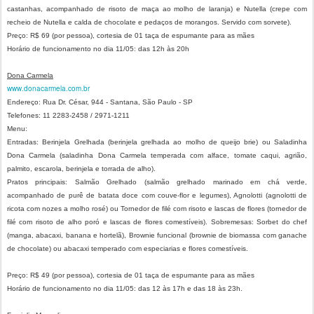
castanhas, acompanhado de risoto de maça ao molho de laranja) e Nutella (crepe com
recheio de Nutella e calda de chocolate e pedaços de morangos. Servido com sorvete).
Preço: R$ 69 (por pessoa), cortesia de 01 taça de espumante para as mães
Horário de funcionamento no dia 11/05: das 12h às 20h
Dona Carmela
www.donacarmela.com.br
Endereço: Rua Dr. César, 944 - Santana, São Paulo - SP
Telefones: 11 2283-2458 / 2971-1211
Menu:
Entradas: Berinjela Grelhada (berinjela grelhada ao molho de queijo brie) ou Saladinha
Dona Carmela (saladinha Dona Carmela temperada com alface, tomate caqui, agrião,
palmito, escarola, berinjela e torrada de alho).
Pratos principais: Salmão Grelhado (salmão grelhado marinado em chá verde,
acompanhado de purê de batata doce com couve-flor e legumes), Agnolotti (agnolotti de
ricota com nozes a molho rosé) ou Tornedor de filé com risoto e lascas de flores (tornedor de
filé com risoto de alho poró e lascas de flores comestíveis). Sobremesas: Sorbet do chef
(manga, abacaxi, banana e hortelã), Brownie funcional (brownie de biomassa com ganache
de chocolate) ou abacaxi temperado com especiarias e flores comestíveis.
Preço: R$ 49 (por pessoa), cortesia de 01 taça de espumante para as mães
Horário de funcionamento no dia 11/05: das 12 às 17h e das 18 às 23h.