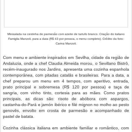
Minisalada na cestinha de parmesão com azeite de tartufo branco. Criação do italiano
Famiglia Manzoli, para a data (R$ 43 por pessoa, o menu completo). Crédito da foto:
Carina Manzoli.
Com menu e ambiente inspirados em Sevilha, cidade da região de
Andaluzia, onde a chef Claudia Almeida morou, o Sevillano Bistrô,
recém-inaugurado nos Jardins, apresenta uma cozinha espanhola
contemporânea, com pitadas catalãs e brasileiras. Para a data, a
chef preparou um menu em 4 tempos, com aperitivo, entrada,
prato principal e sobremesa (R$ 120 por pessoa) e taça de
sangria, com vinho tinto, cortesia para as mães. Como pratos
principais, as dicas são: risoto de abóbora com aspargos,
castanha-do-Pará e jamón ibérico e filé mignon no molho ao pesto
genovês, envolto em crosta de parmesão e acompanhado de
pastel de batata.
Cozinha clássica italiana em ambiente familiar e romântico, com