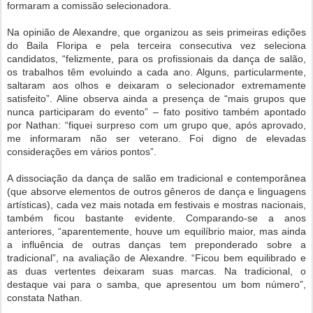
formaram a comissão selecionadora.
Na opinião de Alexandre, que organizou as seis primeiras edições
do Baila Floripa e pela terceira consecutiva vez seleciona
candidatos, “felizmente, para os profissionais da dança de salão,
os trabalhos têm evoluindo a cada ano. Alguns, particularmente,
saltaram aos olhos e deixaram o selecionador extremamente
satisfeito”. Aline observa ainda a presença de “mais grupos que
nunca participaram do evento” – fato positivo também apontado
por Nathan: “fiquei surpreso com um grupo que, após aprovado,
me informaram não ser veterano. Foi digno de elevadas
considerações em vários pontos”.
A dissociação da dança de salão em tradicional e contemporânea
(que absorve elementos de outros gêneros de dança e linguagens
artísticas), cada vez mais notada em festivais e mostras nacionais,
também ficou bastante evidente. Comparando-se a anos
anteriores, “aparentemente, houve um equilíbrio maior, mas ainda
a influência de outras danças tem preponderado sobre a
tradicional”, na avaliação de Alexandre. “Ficou bem equilibrado e
as duas vertentes deixaram suas marcas. Na tradicional, o
destaque vai para o samba, que apresentou um bom número”,
constata Nathan.