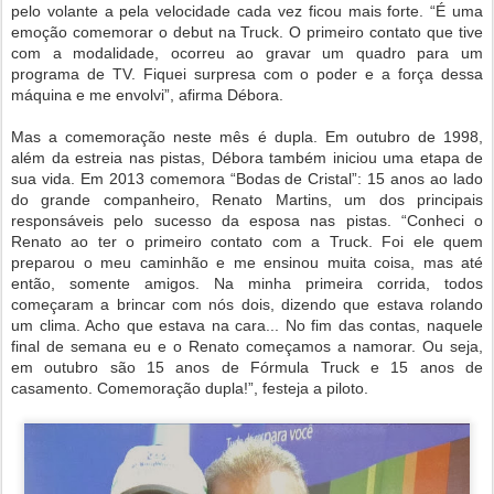
pelo volante a pela velocidade cada vez ficou mais forte. “É uma
emoção comemorar o debut na Truck. O primeiro contato que tive
com a modalidade, ocorreu ao gravar um quadro para um
programa de TV. Fiquei surpresa com o poder e a força dessa
máquina e me envolvi”, afirma Débora.
Mas a comemoração neste mês é dupla. Em outubro de 1998,
além da estreia nas pistas, Débora também iniciou uma etapa de
sua vida. Em 2013 comemora “Bodas de Cristal”: 15 anos ao lado
do grande companheiro, Renato Martins, um dos principais
responsáveis pelo sucesso da esposa nas pistas. “Conheci o
Renato ao ter o primeiro contato com a Truck. Foi ele quem
preparou o meu caminhão e me ensinou muita coisa, mas até
então, somente amigos. Na minha primeira corrida, todos
começaram a brincar com nós dois, dizendo que estava rolando
um clima. Acho que estava na cara... No fim das contas, naquele
final de semana eu e o Renato começamos a namorar. Ou seja,
em outubro são 15 anos de Fórmula Truck e 15 anos de
casamento. Comemoração dupla!”, festeja a piloto.