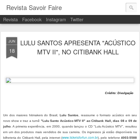
Revista Savoir Faire
Revista
Facebook
Instagram
Twitter
LULU SANTOS APRESENTA "ACÚSTICO
JUN
18
MTV II", NO CITIBANK HALL
Crédito: Divulgação
Um dos maiores hitmakers do Brasil,
Lulu Santos
, reassume o formato acústico em seu
novo show e traz a turnê
"Lulu Santo Acústico MTV II" ao Citibank Hall, dias 08 e 09 de
julho
. A primeira experiência, em 2000, quando lançou o CD "Lulu Acústico MTV", resultou
em um dos produtos mais vendidos de sua carreira. Os ingressos já estão disponíveis na
www.ticketsforfun.com.br
bilheteria do Citibank Hall, pela internet (
), pelo telefone
4003-5588