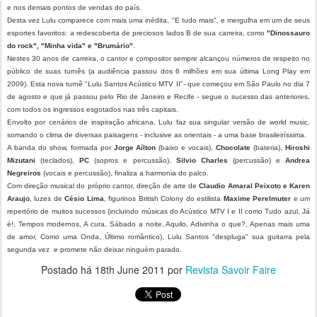
e nos demais pontos de vendas do país.
Desta vez Lulu comparece com mais uma inédita, "E tudo mais", e mergulha em um de seus
esportes favoritos: a redescoberta de preciosos lados B de sua carreira, como
"Dinossauro
do rock", "Minha vida" e "Brumário"
.
Nestes 30 anos de carreira, o cantor e compositor sempre alcançou números de respeito no
público de suas turnês (a audiência passou dos 6 milhões em sua última Long Play em
2009). Esta nova turnê "Lulu Santos Acústico MTV II"- que começou em São Paulo no dia 7
de agosto e que já passou pelo Rio de Janeiro e Recife - segue o sucesso das anteriores,
com todos os ingressos esgotados nas três capitais.
Envolto por cenários de inspiração africana, Lulu faz sua singular versão de world music,
somando o clima de diversas paisagens - inclusive as orientais - a uma base brasileiríssima.
A banda do show, formada por
Jorge Aílton
(baixo e vocais),
Chocolate
(bateria),
Hiroshi
Mizutani
(teclados),
PC
(sopros e percussão),
Silvio Charles
(percussão) e
Andrea
Negreiros
(vocais e percussão), finaliza a harmonia do palco.
Com direção musical do próprio cantor, direção de arte de
Claudio Amaral Peixoto e Karen
Araujo
, luzes de
Césio Lima
, figurinos British Colony do estilista
Maxime Perelmuter
e um
repertório de muitos sucessos (incluindo músicas do Acústico MTV I e II como Tudo azul, Já
é!, Tempos modernos, A cura, Sábado a noite, Aquilo, Adivinha o que?, Apenas mais uma
de amor, Como uma Onda, Último romântico), Lulu Santos "despluga" sua guitarra pela
segunda vez e promete não deixar ninguém parado.
Postado há
18th June 2011
por
Revista Savoir Faire